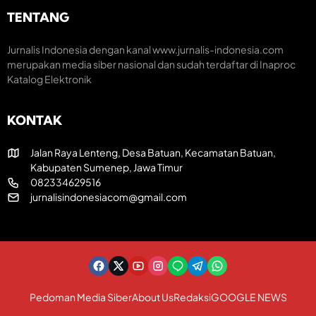
K
u
k
TENTANG
r
m
H
e
H
a
U
T
Jurnalis Indonesia dengan kanal www.jurnalis-indonesia.com
t
T
R
merupakan media siber nasional dan sudah terdaftar di Inaproc
i
k
I
Katalog Elektronik
f
e
k
-
e
8
-
KONTAK
1
8
R
1
I
Jalan Raya Lenteng, Desa Batuan, Kecamatan Batuan,
Kabupaten Sumenep, Jawa Timur
082334629516
jurnalisindonesiacom@gmail.com
Pedoman Media Siber
About Us
Redaksi
GOOGLE NEWS