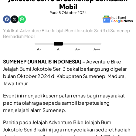
Mobil
Pada
8 Oktober 2024
Ikuti Kami
G
o
o
g
l
e
News
Yuk Ikuti Adventure Bike Jelajah Bumi Jokotole Seri 3 di Sumenep
Berhadiah Mobil
A-
A
A+
A++
SUMENEP (JURNALIS INDONESIA) –
Adventure Bike
Jelajah Bumi Jokotole Seri 3 bakal berlangsung digelar
bulan Oktober 2024 di Kabupaten Sumenep, Madura,
Jawa Timur.
Event ini menjadi kesempatan emas bagi masyarakat
pecinta olahraga sepeda sambil berpetualang
menjelajahi alam Sumenep.
Panitia pada Jelajah Adventure Bike Jelajah Bumi
Jokotole Seri 3 kali ini juga menyediakan sederet hadiah