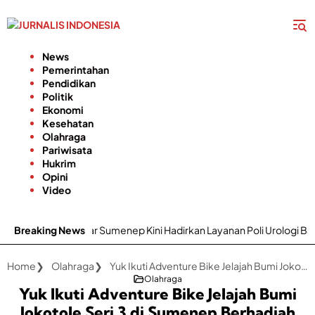
Langsung
ke
konten
News
Pemerintahan
Pendidikan
Politik
Ekonomi
Kesehatan
Olahraga
Pariwisata
Hukrim
Opini
Video
 H. Moh. Anwar Sumenep Kini Hadirkan Layanan Poli Urologi Bagi Pese
Breaking News
Home
Olahraga
Yuk Ikuti Adventure Bike Jelajah Bumi Jokotole Seri 3 di Sumenep Berhadiah Mobil
Olahraga
Yuk Ikuti Adventure Bike Jelajah Bumi
Jokotole Seri 3 di Sumenep Berhadiah