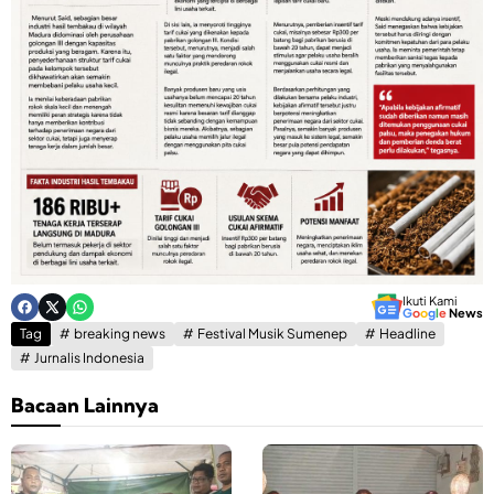
Ikuti Kami
G
o
o
g
l
e
News
Tag
breaking news
Festival Musik Sumenep
Headline
Jurnalis Indonesia
Bacaan Lainnya