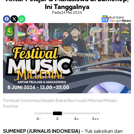
Ini Tanggalnya
Pada
24 Mei 2024
Ikuti Kami
G
o
o
g
l
e
News
Pemkab Sumenep Wadahi Bakat Bermusik Millenial Melalui
Festival
A-
A
A+
A++
SUMENEP (JURNALIS INDONESIA)
– Yuk saksikan dan