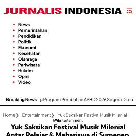
Langsung
ke
konten
News
Pemerintahan
Pendidikan
Politik
Ekonomi
Kesehatan
Olahraga
Pariwisata
Hukrim
Opini
Video
g Program Perubahan APBD 2026 Segera Direalisasikan
Breaking News
DP
Home
Entertainment
Yuk Saksikan Festival Musik Milenial Antar Pelajar & Mahasiswa di Sumenep, Ini Tanggalnya
Entertainment
Yuk Saksikan Festival Musik Milenial
Antar Pelajar & Mahasiswa di Sumenep,