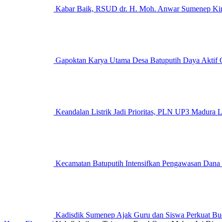
Kabar Baik, RSUD dr. H. Moh. Anwar Sumenep Kini
Gapoktan Karya Utama Desa Batuputih Daya Aktif G
Keandalan Listrik Jadi Prioritas, PLN UP3 M
Kecamatan Batuputih Intensifkan Pengawasan Dana
Kadisdik Sumenep Ajak Guru dan Siswa Perkuat Bu