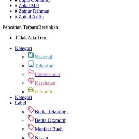
#
Zakat Mal
#
Zainur Rahman
#
Zainal Arifin
Pencarian Terbaru
Bersihkan
TIdak Ada Term
Kategori
Nasional
Teknologi
Internasional
Kesehatan
Otomotif
Kategori
Label
Berita Teknologi
Berita Otomotif
Manfaat Buah
Nissan