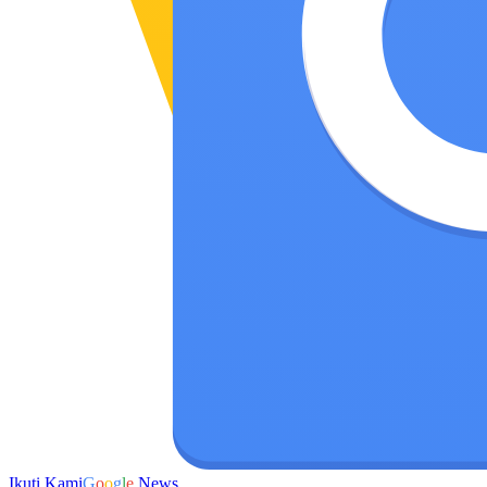
Ikuti Kami
G
o
o
g
l
e
News