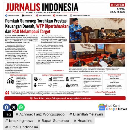
Ikuti Kami
G
o
o
g
l
e
News
Tag
Achmad Fauzi Wongsojudo
Bismillah Melayani
breaking news
Bupati Sumenep
Headline
Jurnalis Indonesia