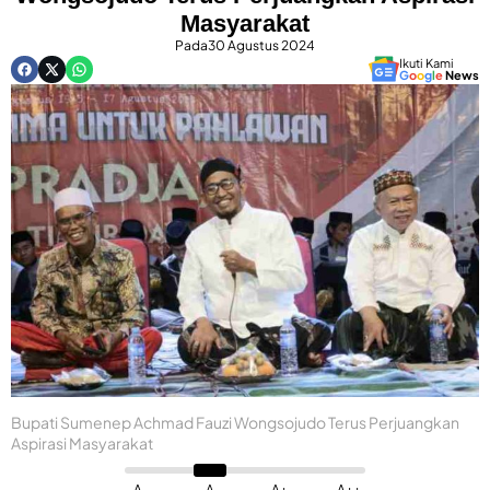
Masyarakat
Pada
30 Agustus 2024
Ikuti Kami
G
o
o
g
l
e
News
Bupati Sumenep Achmad Fauzi Wongsojudo Terus Perjuangkan
Aspirasi Masyarakat
A-
A
A+
A++