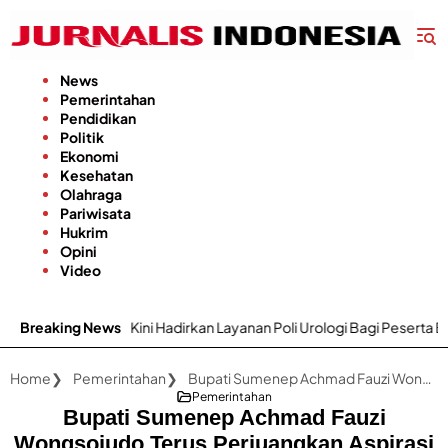
Langsung
ke
konten
News
Pemerintahan
Pendidikan
Politik
Ekonomi
Kesehatan
Olahraga
Pariwisata
Hukrim
Opini
Video
enep Kini Hadirkan Layanan Poli Urologi Bagi Peserta BPJS Kesehatan
Breaking News
Home
Pemerintahan
Bupati Sumenep Achmad Fauzi Wongsojudo Terus Perjuangkan Aspirasi Masyarakat
Pemerintahan
Bupati Sumenep Achmad Fauzi
Wongsojudo Terus Perjuangkan Aspirasi