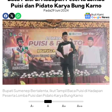
Puisi dan Pidato Karya Bung Karno
Pada
29 Juni 2024
Ikuti Kami
G
o
o
g
l
e
News
Bupati Sumenep Bertalenta, Ikut Tampil Baca Puisi di Hadapan
Peserta Lomba Puisi dan Pidato Karya Bung Karno
A-
A
A+
A++