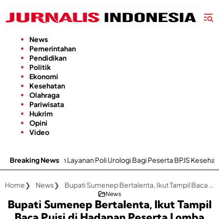
Langsung
ke
konten
News
Pemerintahan
Pendidikan
Politik
Ekonomi
Kesehatan
Olahraga
Pariwisata
Hukrim
Opini
Video
an Poli Urologi Bagi Peserta BPJS Kesehatan
Breaking News
Gapoktan Karya 
Home
News
Bupati Sumenep Bertalenta, Ikut Tampil Baca Puisi di Hadapan Peserta Lomba Puisi dan Pidato Karya Bung Karno
News
Bupati Sumenep Bertalenta, Ikut Tampil
Baca Puisi di Hadapan Peserta Lomba