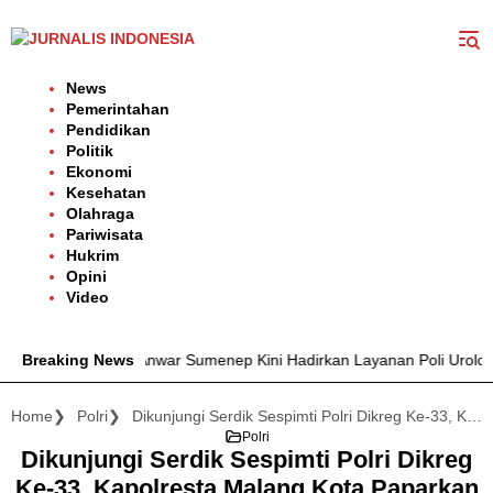
Langsung
ke
konten
News
Pemerintahan
Pendidikan
Politik
Ekonomi
Kesehatan
Olahraga
Pariwisata
Hukrim
Opini
Video
 dr. H. Moh. Anwar Sumenep Kini Hadirkan Layanan Poli Urologi Bagi
Breaking News
Home
Polri
Dikunjungi Serdik Sespimti Polri Dikreg Ke-33, Kapolresta Malang Kota Paparkan Strategi Harkamtibmas
Polri
Dikunjungi Serdik Sespimti Polri Dikreg
Ke-33, Kapolresta Malang Kota Paparkan