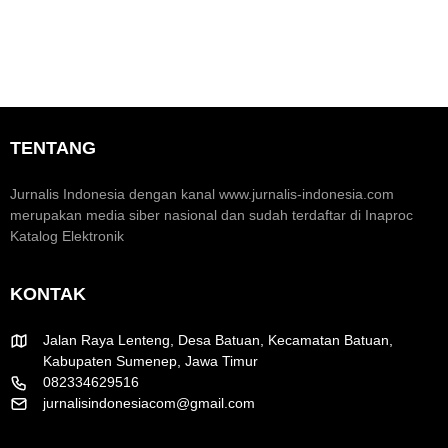
E
i
a
k
M
S
o
o
e
n
m
o
e
a
m
n
r
i
t
a
K
u
k
TENTANG
r
m
H
e
H
U
a
U
T
Jurnalis Indonesia dengan kanal www.jurnalis-indonesia.com
t
T
R
merupakan media siber nasional dan sudah terdaftar di Inaproc
i
k
I
Katalog Elektronik
f
e
k
-
e
8
-
KONTAK
1
8
R
1
I
Jalan Raya Lenteng, Desa Batuan, Kecamatan Batuan,
Kabupaten Sumenep, Jawa Timur
082334629516
jurnalisindonesiacom@gmail.com