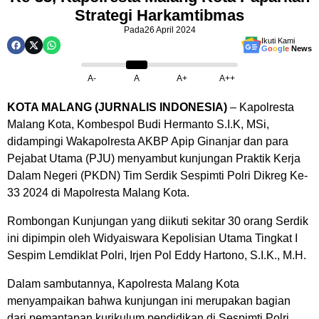
Strategi Harkamtibmas
Pada
26 April 2024
Ikuti Kami
G
o
o
g
l
e
News
A-
A
A+
A++
KOTA MALANG (JURNALIS INDONESIA)
– Kapolresta
Malang Kota, Kombespol Budi Hermanto S.I.K, MSi,
didampingi Wakapolresta AKBP Apip Ginanjar dan para
Pejabat Utama (PJU) menyambut kunjungan Praktik Kerja
Dalam Negeri (PKDN) Tim Serdik Sespimti Polri Dikreg Ke-
33 2024 di Mapolresta Malang Kota.
Rombongan Kunjungan yang diikuti sekitar 30 orang Serdik
ini dipimpin oleh Widyaiswara Kepolisian Utama Tingkat I
Sespim Lemdiklat Polri, Irjen Pol Eddy Hartono, S.I.K., M.H.
Dalam sambutannya, Kapolresta Malang Kota
menyampaikan bahwa kunjungan ini merupakan bagian
dari pemantapan kurikulum pendidikan di Sespimti Polri.