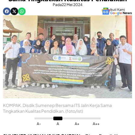
Pada
22 Mei 2024
Ikuti Kami
G
o
o
g
l
e
News
KOMPAK. Disdik Sumenep Bersama ITS Jalin Kerja Sama
Tingkatkan Kualitas Pendidikan. (foto/ist)
A-
A
A+
A++