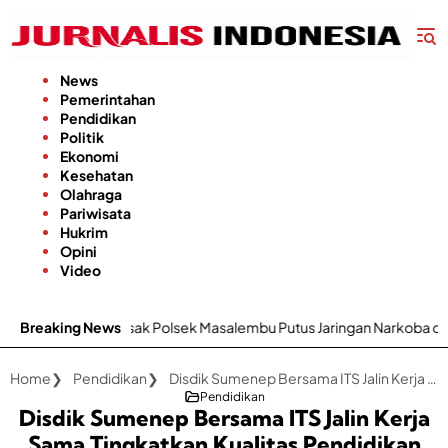
Langsung
ke
konten
News
Pemerintahan
Pendidikan
Politik
Ekonomi
Kesehatan
Olahraga
Pariwisata
Hukrim
Opini
Video
olsek Masalembu Putus Jaringan Narkoba dan Penadah
Breaking News
Kab
Home
Pendidikan
Disdik Sumenep Bersama ITS Jalin Kerja Sama Tingkatkan Kualitas Pendidikan
Pendidikan
Disdik Sumenep Bersama ITS Jalin Kerja
Sama Tingkatkan Kualitas Pendidikan