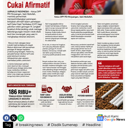
Ikuti Kami
G
o
o
g
l
e
News
Tag
breaking news
Disdik Sumenep
Headline