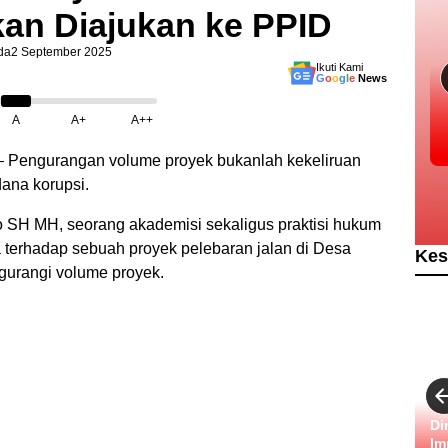
an Diajukan ke PPID
da
2 September 2025
Ikuti Kami
G
o
o
g
l
e
News
A
A+
A++
 Pengurangan volume proyek bukanlah kekeliruan
dana korupsi.
o SH MH, seorang akademisi sekaligus praktisi hukum
 terhadap sebuah proyek pelebaran jalan di Desa
Kes
urangi volume proyek.
Di
Im