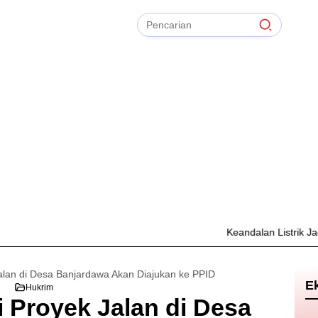
Pencarian
untuk:
#
Zonasi PPDB
#
Zapta Comunity
#
Zakat Mal
#
Zainur Rahman
#
Zainal Arifin
Bersihkan
TIdak Ada Term
Keandalan Listrik Jadi Prior
alan di Desa Banjardawa Akan Diajukan ke PPID
E
Hukrim
 Proyek Jalan di Desa