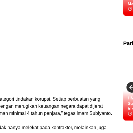
Me
Par
HM
tegori tindakan korupsi. Setiap perbuatan yang
Su
 dengan merugikan keuangan negara dapat dijerat
hi
man minimal 4 tahun penjara,” tegas Imam Subiyanto.
ak hanya melekat pada kontraktor, melainkan juga