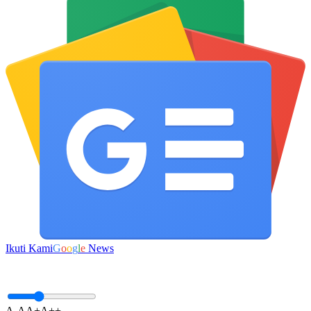
Ikuti Kami
G
o
o
g
l
e
News
A-
A
A+
A++