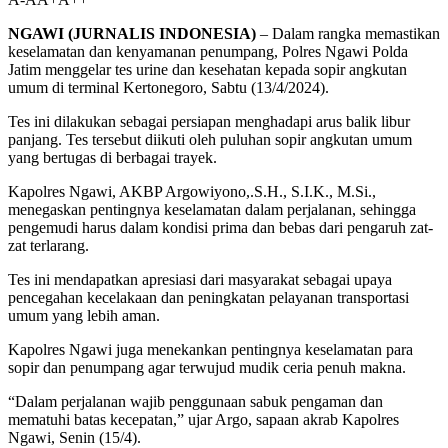
NGAWI (JURNALIS INDONESIA)
– Dalam rangka memastikan
keselamatan dan kenyamanan penumpang, Polres Ngawi Polda
Jatim menggelar tes urine dan kesehatan kepada sopir angkutan
umum di terminal Kertonegoro, Sabtu (13/4/2024).
Tes ini dilakukan sebagai persiapan menghadapi arus balik libur
panjang. Tes tersebut diikuti oleh puluhan sopir angkutan umum
yang bertugas di berbagai trayek.
Kapolres Ngawi, AKBP Argowiyono,.S.H., S.I.K., M.Si.,
menegaskan pentingnya keselamatan dalam perjalanan, sehingga
pengemudi harus dalam kondisi prima dan bebas dari pengaruh zat-
zat terlarang.
Tes ini mendapatkan apresiasi dari masyarakat sebagai upaya
pencegahan kecelakaan dan peningkatan pelayanan transportasi
umum yang lebih aman.
Kapolres Ngawi juga menekankan pentingnya keselamatan para
sopir dan penumpang agar terwujud mudik ceria penuh makna.
“Dalam perjalanan wajib penggunaan sabuk pengaman dan
mematuhi batas kecepatan,” ujar Argo, sapaan akrab Kapolres
Ngawi, Senin (15/4).