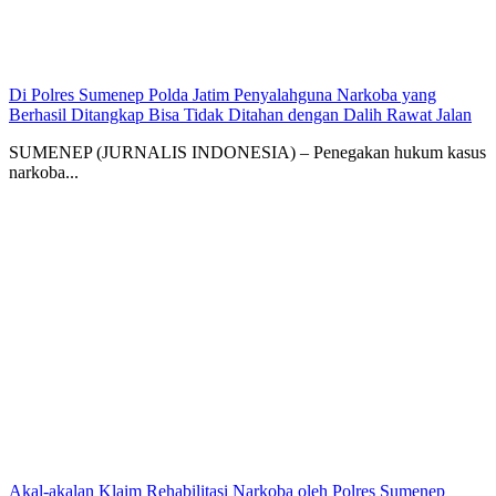
Di Polres Sumenep Polda Jatim Penyalahguna Narkoba yang
Berhasil Ditangkap Bisa Tidak Ditahan dengan Dalih Rawat Jalan
SUMENEP (JURNALIS INDONESIA) – Penegakan hukum kasus
narkoba...
Akal-akalan Klaim Rehabilitasi Narkoba oleh Polres Sumenep