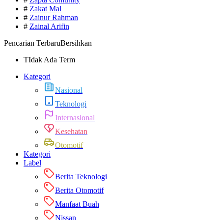
#
Zakat Mal
#
Zainur Rahman
#
Zainal Arifin
Pencarian Terbaru
Bersihkan
TIdak Ada Term
Kategori
Nasional
Teknologi
Internasional
Kesehatan
Otomotif
Kategori
Label
Berita Teknologi
Berita Otomotif
Manfaat Buah
Nissan