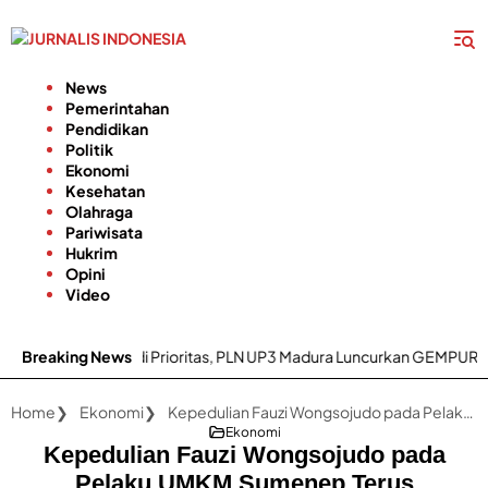
Langsung
ke
konten
News
Pemerintahan
Pendidikan
Politik
Ekonomi
Kesehatan
Olahraga
Pariwisata
Hukrim
Opini
Video
lan Listrik Jadi Prioritas, PLN UP3 Madura Luncurkan GEMPUR MADU
Breaking News
Home
Ekonomi
Kepedulian Fauzi Wongsojudo pada Pelaku UMKM Sumenep Terus Ditunjukkan Kendati Kini Sedang Cuti
Ekonomi
Kepedulian Fauzi Wongsojudo pada
Pelaku UMKM Sumenep Terus