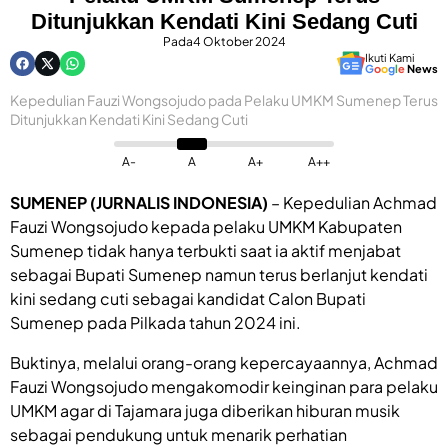
Ditunjukkan Kendati Kini Sedang Cuti
Pada
4 Oktober 2024
Ikuti Kami
G
o
o
g
l
e
News
Kepedulian Fauzi Wongsojudo pada Pelaku UMKM Sumenep Terus
Ditunjukkan Kendati Kini Sedang Cuti
A-
A
A+
A++
SUMENEP (JURNALIS INDONESIA)
– Kepedulian Achmad
Fauzi Wongsojudo kepada pelaku UMKM Kabupaten
Sumenep tidak hanya terbukti saat ia aktif menjabat
sebagai Bupati Sumenep namun terus berlanjut kendati
kini sedang cuti sebagai kandidat Calon Bupati
Sumenep pada Pilkada tahun 2024 ini.
Buktinya, melalui orang-orang kepercayaannya, Achmad
Fauzi Wongsojudo mengakomodir keinginan para pelaku
UMKM agar di Tajamara juga diberikan hiburan musik
sebagai pendukung untuk menarik perhatian