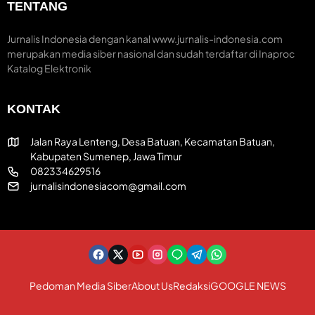
TENTANG
r
m
H
e
H
U
a
U
T
Jurnalis Indonesia dengan kanal www.jurnalis-indonesia.com
t
T
R
merupakan media siber nasional dan sudah terdaftar di Inaproc
i
k
I
Katalog Elektronik
f
e
k
-
e
8
-
KONTAK
1
8
R
1
I
Jalan Raya Lenteng, Desa Batuan, Kecamatan Batuan,
Kabupaten Sumenep, Jawa Timur
082334629516
jurnalisindonesiacom@gmail.com
Pedoman Media Siber
About Us
Redaksi
GOOGLE NEWS