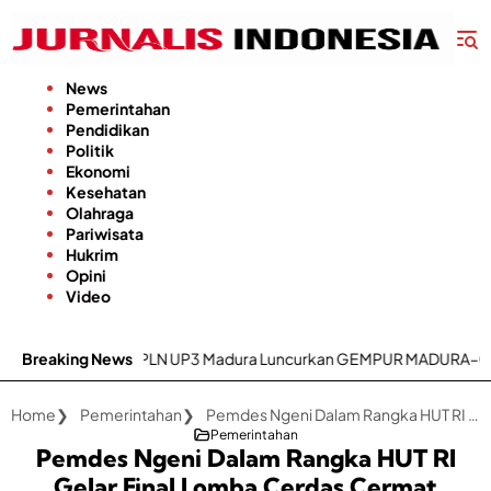
Langsung
ke
konten
News
Pemerintahan
Pendidikan
Politik
Ekonomi
Kesehatan
Olahraga
Pariwisata
Hukrim
Opini
Video
oritas, PLN UP3 Madura Luncurkan GEMPUR MADURA–GESIT POLL
Breaking News
Home
Pemerintahan
Pemdes Ngeni Dalam Rangka HUT RI Gelar Final Lomba Cerdas Cermat Tingkat SD dan MI
Pemerintahan
Pemdes Ngeni Dalam Rangka HUT RI
Gelar Final Lomba Cerdas Cermat