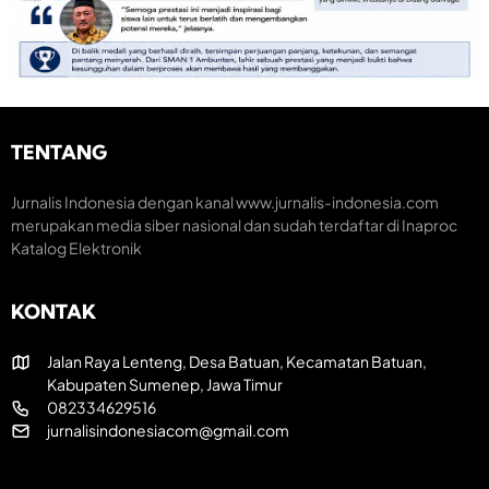
M
S
o
o
e
n
m
m
o
e
a
m
n
r
i
t
a
K
u
k
r
m
H
e
TENTANG
H
U
a
U
T
t
T
R
i
Jurnalis Indonesia dengan kanal www.jurnalis-indonesia.com
k
I
f
merupakan media siber nasional dan sudah terdaftar di Inaproc
e
k
Katalog Elektronik
-
e
8
-
1
8
KONTAK
R
1
I
Jalan Raya Lenteng, Desa Batuan, Kecamatan Batuan,
Kabupaten Sumenep, Jawa Timur
082334629516
jurnalisindonesiacom@gmail.com