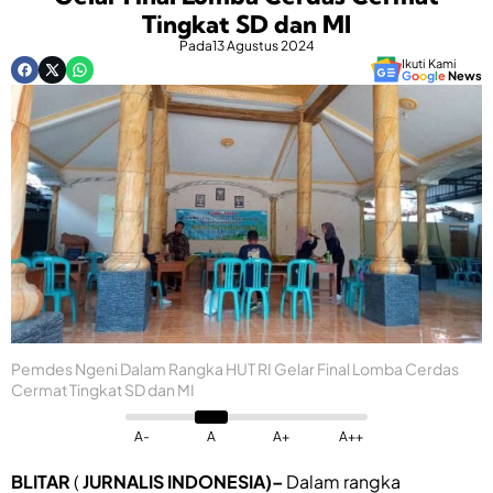
Tingkat SD dan MI
Pada
13 Agustus 2024
Ikuti Kami
G
o
o
g
l
e
News
Pemdes Ngeni Dalam Rangka HUT RI Gelar Final Lomba Cerdas
Cermat Tingkat SD dan MI
A-
A
A+
A++
BLITAR
(
JURNALIS INDONESIA)–
Dalam rangka