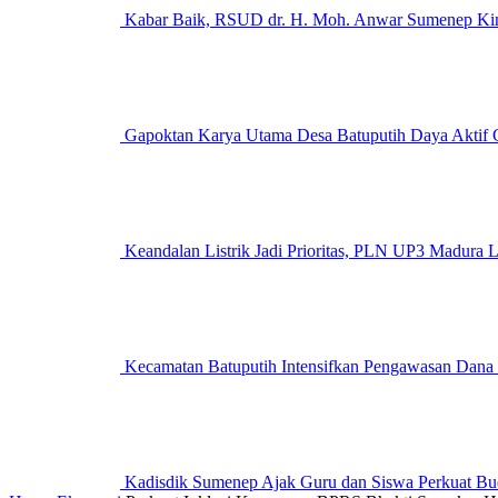
Kabar Baik, RSUD dr. H. Moh. Anwar Sumenep Kini
Gapoktan Karya Utama Desa Batuputih Daya Aktif G
Keandalan Listrik Jadi Prioritas, PLN UP3 M
Kecamatan Batuputih Intensifkan Pengawasan Dana
Kadisdik Sumenep Ajak Guru dan Siswa Perkuat Bu