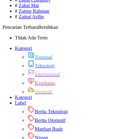
#
Zakat Mal
#
Zainur Rahman
#
Zainal Arifin
Pencarian Terbaru
Bersihkan
TIdak Ada Term
Kategori
Nasional
Teknologi
Internasional
Kesehatan
Otomotif
Kategori
Label
Berita Teknologi
Berita Otomotif
Manfaat Buah
Nissan