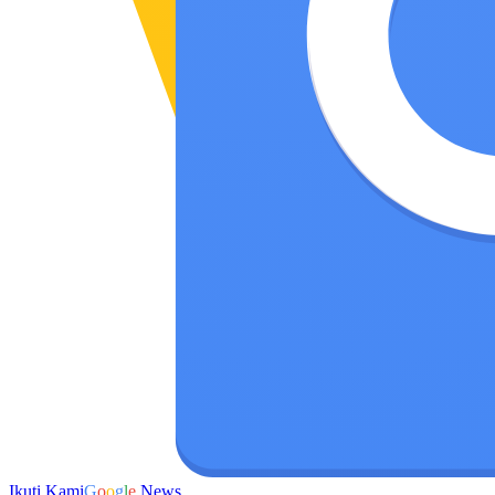
Ikuti Kami
G
o
o
g
l
e
News