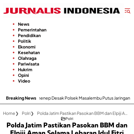
Langsung
ke
konten
News
Pemerintahan
Pendidikan
Politik
Ekonomi
Kesehatan
Olahraga
Pariwisata
Hukrim
Opini
Video
a DPRD Sumenep Desak Polsek Masalembu Putus Jaringan Narkoba
Breaking News
Home
Polri
Polda Jatim Pastikan Pasokan BBM dan Elpiji Aman Selama Lebaran Idul Fitri 2024
Polri
Polda Jatim Pastikan Pasokan BBM dan
Elpiji Aman Selama Lebaran Idul Fitri