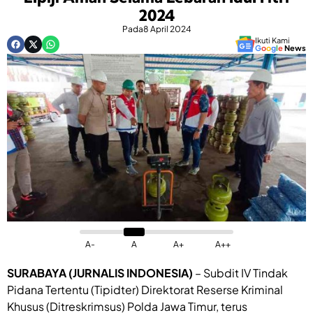
2024
Pada
8 April 2024
Ikuti Kami
G
o
o
g
l
e
News
A-
A
A+
A++
SURABAYA (JURNALIS INDONESIA)
– Subdit IV Tindak
Pidana Tertentu (Tipidter) Direktorat Reserse Kriminal
Khusus (Ditreskrimsus) Polda Jawa Timur, terus