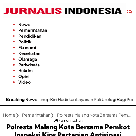
Langsung
ke
konten
News
Pemerintahan
Pendidikan
Politik
Ekonomi
Kesehatan
Olahraga
Pariwisata
Hukrim
Opini
Video
r Sumenep Kini Hadirkan Layanan Poli Urologi Bagi Peserta BPJS Kese
Breaking News
Home
Pemerintahan
Polresta Malang Kota Bersama Pemkot Inspeksi Kios Pertanian Antisipasi Penyalahgunaan Pupuk Subsidi
Pemerintahan
Polresta Malang Kota Bersama Pemkot
Inspeksi Kios Pertanian Antisipasi