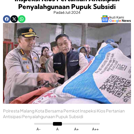
Penyalahgunaan Pupuk Subsidi
Pada
6 Juli 2024
Ikuti Kami
G
o
o
g
l
e
News
Polresta Malang Kota Bersama Pemkot Inspeksi Kios Pertanian
Antisipasi Penyalahgunaan Pupuk Subsidi
A-
A
A+
A++