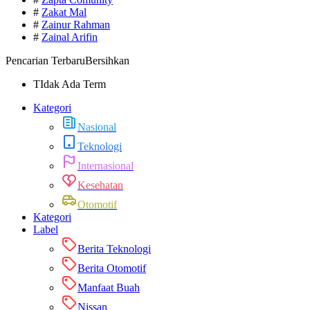
#
Zakat Mal
#
Zainur Rahman
#
Zainal Arifin
Pencarian Terbaru
Bersihkan
TIdak Ada Term
Kategori
Nasional
Teknologi
Internasional
Kesehatan
Otomotif
Kategori
Label
Berita Teknologi
Berita Otomotif
Manfaat Buah
Nissan