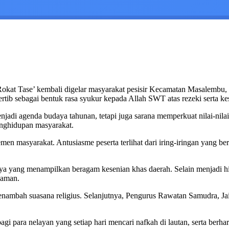
 Rokat Tase’ kembali digelar masyarakat pesisir Kecamatan Masalembu
tib sebagai bentuk rasa syukur kepada Allah SWT atas rezeki serta ke
menjadi agenda budaya tahunan, tetapi juga sarana memperkuat nilai-ni
enghidupan masyarakat.
en masyarakat. Antusiasme peserta terlihat dari iring-iringan yang ber
ya yang menampilkan beragam kesenian khas daerah. Selain menjadi hi
zaman.
nambah suasana religius. Selanjutnya, Pengurus Rawatan Samudra, Ja
 para nelayan yang setiap hari mencari nafkah di lautan, serta berha