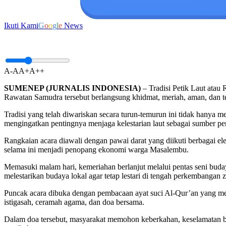
Ikuti Kami
G
o
o
g
l
e
News
A-
A
A+
A++
SUMENEP (JURNALIS INDONESIA)
– Tradisi Petik Laut atau
Rawatan Samudra tersebut berlangsung khidmat, meriah, aman, dan ter
Tradisi yang telah diwariskan secara turun-temurun ini tidak hanya 
mengingatkan pentingnya menjaga kelestarian laut sebagai sumber p
Rangkaian acara diawali dengan pawai darat yang diikuti berbagai elem
selama ini menjadi penopang ekonomi warga Masalembu.
Memasuki malam hari, kemeriahan berlanjut melalui pentas seni buda
melestarikan budaya lokal agar tetap lestari di tengah perkembangan 
Puncak acara dibuka dengan pembacaan ayat suci Al-Qur’an yang me
istigasah, ceramah agama, dan doa bersama.
Dalam doa tersebut, masyarakat memohon keberkahan, keselamatan bagi