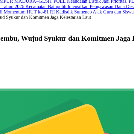
Keandalan Listrik Jadi Prior
Kecamatan Batuputih Intensifkan Pengawasan Dana Des
Kadisdik Sumenep Ajak Guru dan Siswa
ud Syukur dan Komitmen Jaga Kelestarian Laut
lembu, Wujud Syukur dan Komitmen Jaga K