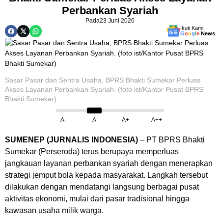
Perbankan Syariah
Pada
23 Juni 2026
Ikuti Kami
G
o
o
g
l
e
News
Sasar Pasar dan Sentra Usaha, BPRS Bhakti Sumekar Perluas
Akses Layanan Perbankan Syariah. (foto ist/Kantor Pusat BPRS
Bhakti Sumekar)
A-
A
A+
A++
SUMENEP (JURNALIS INDONESIA)
– PT BPRS Bhakti
Sumekar (Perseroda) terus berupaya memperluas
jangkauan layanan perbankan syariah dengan menerapkan
strategi jemput bola kepada masyarakat. Langkah tersebut
dilakukan dengan mendatangi langsung berbagai pusat
aktivitas ekonomi, mulai dari pasar tradisional hingga
kawasan usaha milik warga.