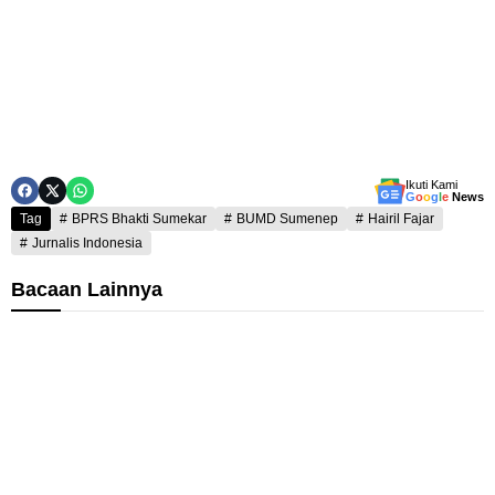
Ikuti Kami
G
o
o
g
l
e
News
Tag
BPRS Bhakti Sumekar
BUMD Sumenep
Hairil Fajar
Jurnalis Indonesia
Bacaan Lainnya
B
K
u
e
p
c
a
a
t
i
a