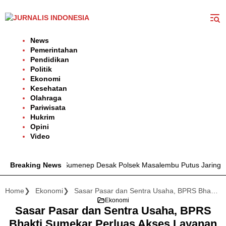
Langsung
ke
konten
News
Pemerintahan
Pendidikan
Politik
Ekonomi
Kesehatan
Olahraga
Pariwisata
Hukrim
Opini
Video
ota DPRD Sumenep Desak Polsek Masalembu Putus Jaringan Narkob
Breaking News
Home
Ekonomi
Sasar Pasar dan Sentra Usaha, BPRS Bhakti Sumekar Perluas Akses Layanan Perbankan Syariah
Ekonomi
Sasar Pasar dan Sentra Usaha, BPRS
Bhakti Sumekar Perluas Akses Layanan