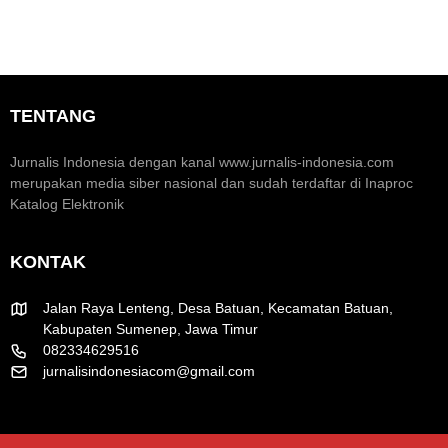
o
o
e
n
m
o
e
a
m
n
r
i
t
a
K
u
k
TENTANG
r
m
H
e
H
U
a
U
T
Jurnalis Indonesia dengan kanal www.jurnalis-indonesia.com
t
T
R
merupakan media siber nasional dan sudah terdaftar di Inaproc
i
k
I
Katalog Elektronik
f
e
k
-
e
8
-
KONTAK
1
8
R
1
I
Jalan Raya Lenteng, Desa Batuan, Kecamatan Batuan,
Kabupaten Sumenep, Jawa Timur
082334629516
jurnalisindonesiacom@gmail.com