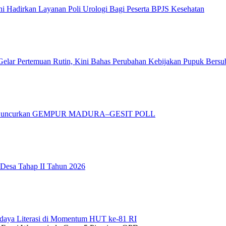
 Hadirkan Layanan Poli Urologi Bagi Peserta BPJS Kesehatan
elar Pertemuan Rutin, Kini Bahas Perubahan Kebijakan Pupuk Bersu
adura Luncurkan GEMPUR MADURA–GESIT POLL
 Desa Tahap II Tahun 2026
daya Literasi di Momentum HUT ke-81 RI