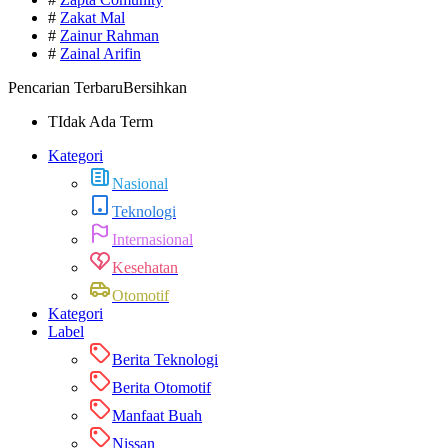
#
Zakat Mal
#
Zainur Rahman
#
Zainal Arifin
Pencarian Terbaru
Bersihkan
TIdak Ada Term
Kategori
Nasional
Teknologi
Internasional
Kesehatan
Otomotif
Kategori
Label
Berita Teknologi
Berita Otomotif
Manfaat Buah
Nissan