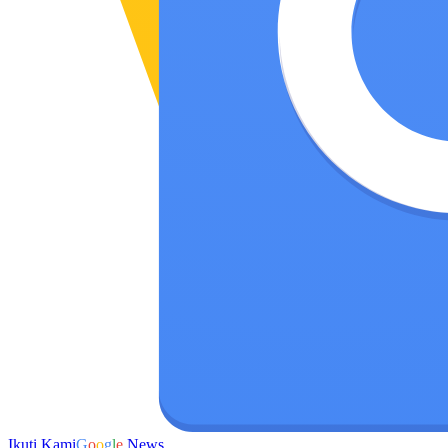
Ikuti Kami
G
o
o
g
l
e
News