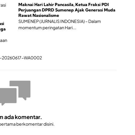
h
Maknai Hari Lahir Pancasila, Ketua Fraksi PDI
a
Perjuangan DPRD Sumenep Ajak Generasi Muda
n
Rawat Nasionalisme
E
SUMENEP (JURNALIS INDONESIA) – Dalam
asi
k
momentum peringatan Hari...
gga
o
n
o
naan
m
i
K
r
e
a
t
i
f
m ada komentar.
 pertama berkomentar disini.