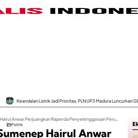
 Listrik Jadi Prioritas, PLN UP3 Madura Luncurkan GEMPUR MADURA
Anggota DPRD Sumenep Hairul Anwar Perjuangkan Raperda Penyelenggaraan Perumahan dan Kawasan Permukiman
E
Politik
umenep Hairul Anwar