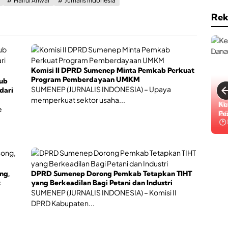
Hairul Anwar
Jurnalis Indonesia
a
n
i
a
Rek
,
s
O
i
l
S
a
a
h
t
r
g
Komisi II DPRD Sumenep Minta Pemkab Perkuat
a
a
Program Pemberdayaan UMKM
gub
g
s
SUMENEP (JURNALIS INDONESIA) – Upaya
 dari
a
memperkuat sektor usaha...
h
Ke
e
i
Pe
n
g
g
a
P
e
ng,
DPRD Sumenep Dorong Pemkab Tetapkan TIHT
r
t
yang Berkeadilan Bagi Petani dan Industri
t
SUMENEP (JURNALIS INDONESIA) – Komisi II
u
DPRD Kabupaten...
m
b
u