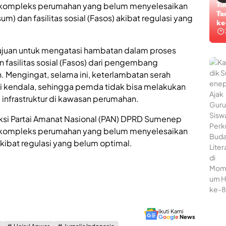
i
p
Ti
 kompleks perumahan yang belum menyelesaikan
S
a
Ta
um) dan fasilitas sosial (Fasos) akibat regulasi yang
u
R
ke
m
o
e
k
n
o
tujuan untuk mengatasi hambatan dalam proses
e
k
n fasilitas sosial (Fasos) dari pengembang
p
M
Mengingat, selama ini, keterlambatan serah
,
e
J
l
i kendala, sehingga pemda tidak bisa melakukan
a
a
infrastruktur di kawasan perumahan.
d
l
i
u
raksi Partai Amanat Nasional (PAN) DPRD Sumenep
W
i
a
 kompleks perumahan yang belum menyelesaikan
R
d
a
kibat regulasi yang belum optimal.
a
p
h
a
B
t
e
K
r
o
s
o
a
r
n
d
Ikuti Kami
G
o
o
g
l
e
News
t
i