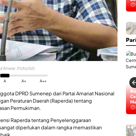
Na
D
i
n
Par
k
e
s
P
2
K
 Anwar. (foto/ist)
B
S
A
A+
A++
u
m
Lo
Bu
ggota DPRD Sumenep dari Partai Amanat Nasional
e
Di
Ce
n
ngan Peraturan Daerah (Raperda) tentang
Na
Me
e
asan Permukiman.
p
P
tensi Raperda tentang Penyelenggaraan
e
H
r
angat diperlukan dalam rangka memastikan
M
k
 baik.