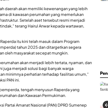
C
u
a
a
ah daerah akan memiliki kewenangan yang lebih
f
t
e
rutama di kawasan perumahan yang memerlukan
I
&
m
frastruktur. Setelah aset tersebut resmi menjadi
B
p
tindak,” terang Hairul Anwar kepada wartawan,
i
l
l
e
l
m
i
e
Raperda itu kini telah masuk dalam Program
a
n
mperda) tahun 2025 dan ditargetkan segera
r
t
d
kan oleh masyarakat secepat mungkin.
a
R
s
e
i
n perumahan akan menjadi lebih tertata, nyaman, dan
s
K
 ini juga menjadi solusi bagi banyak warga
m
a
Pen
n minimnya perhatian terhadap fasilitas umum,”
i
w
D
a
si PAN ini.
i
s
b
a
pemperda, tengah menyusun Raperda yang
u
n
Perumahan dan Kawasan Permukiman.
k
T
a
a
d
raksi Partai Amanat Nasional (PAN) DPRD Sumenep
n