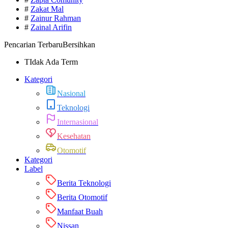
#
Zakat Mal
#
Zainur Rahman
#
Zainal Arifin
Pencarian Terbaru
Bersihkan
TIdak Ada Term
Kategori
Nasional
Teknologi
Internasional
Kesehatan
Otomotif
Kategori
Label
Berita Teknologi
Berita Otomotif
Manfaat Buah
Nissan