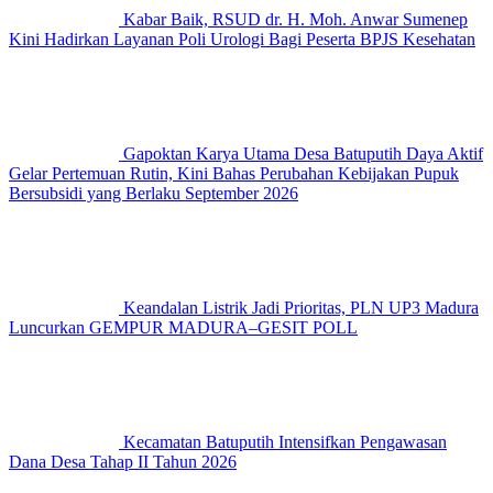
Kabar Baik, RSUD dr. H. Moh. Anwar Sumenep
Kini Hadirkan Layanan Poli Urologi Bagi Peserta BPJS Kesehatan
Gapoktan Karya Utama Desa Batuputih Daya Aktif
Gelar Pertemuan Rutin, Kini Bahas Perubahan Kebijakan Pupuk
Bersubsidi yang Berlaku September 2026
Keandalan Listrik Jadi Prioritas, PLN UP3 Madura
Luncurkan GEMPUR MADURA–GESIT POLL
Kecamatan Batuputih Intensifkan Pengawasan
Dana Desa Tahap II Tahun 2026