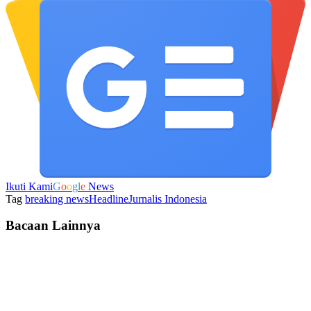
Ikuti Kami
G
o
o
g
l
e
News
Tag
breaking news
Headline
Jurnalis Indonesia
Bacaan Lainnya