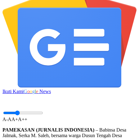
Ikuti Kami
G
o
o
g
l
e
News
A-
A
A+
A++
PAMEKASAN (JURNALIS INDONESIA)
– Babinsa Desa
Jalmak, Serka M. Saleh, bersama warga Dusun Tengah Desa