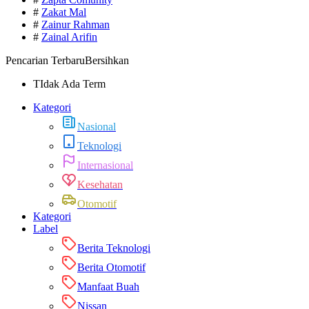
#
Zakat Mal
#
Zainur Rahman
#
Zainal Arifin
Pencarian Terbaru
Bersihkan
TIdak Ada Term
Kategori
Nasional
Teknologi
Internasional
Kesehatan
Otomotif
Kategori
Label
Berita Teknologi
Berita Otomotif
Manfaat Buah
Nissan