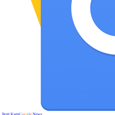
Ikuti Kami
G
o
o
g
l
e
News