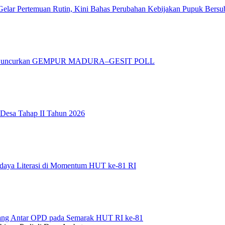
elar Pertemuan Rutin, Kini Bahas Perubahan Kebijakan Pupuk Bersu
adura Luncurkan GEMPUR MADURA–GESIT POLL
 Desa Tahap II Tahun 2026
daya Literasi di Momentum HUT ke-81 RI
bang Antar OPD pada Semarak HUT RI ke-81