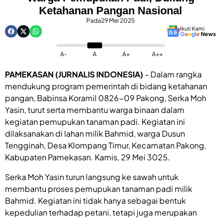
Ketahanan Pangan Nasional
Pada
29 Mei 2025
Ikuti Kami
G
o
o
g
l
e
News
A-
A
A+
A++
PAMEKASAN (JURNALIS INDONESIA)
– Dalam rangka
mendukung program pemerintah di bidang ketahanan
pangan, Babinsa Koramil 0826-09 Pakong, Serka Moh
Yasin, turut serta membantu warga binaan dalam
kegiatan pemupukan tanaman padi. Kegiatan ini
dilaksanakan di lahan milik Bahmid, warga Dusun
Tengginah, Desa Klompang Timur, Kecamatan Pakong,
Kabupaten Pamekasan. Kamis, 29 Mei 3025.
Serka Moh Yasin turun langsung ke sawah untuk
membantu proses pemupukan tanaman padi milik
Bahmid. Kegiatan ini tidak hanya sebagai bentuk
kepedulian terhadap petani, tetapi juga merupakan