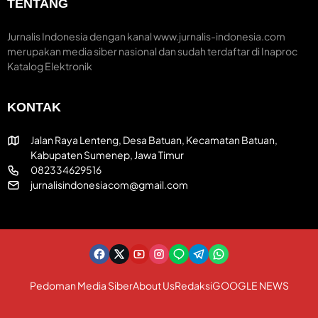
TENTANG
r
m
H
e
H
U
a
U
T
Jurnalis Indonesia dengan kanal www.jurnalis-indonesia.com
t
T
R
merupakan media siber nasional dan sudah terdaftar di Inaproc
i
k
I
Katalog Elektronik
f
e
k
-
e
8
-
KONTAK
1
8
R
1
I
Jalan Raya Lenteng, Desa Batuan, Kecamatan Batuan,
Kabupaten Sumenep, Jawa Timur
082334629516
jurnalisindonesiacom@gmail.com
Pedoman Media Siber
About Us
Redaksi
GOOGLE NEWS