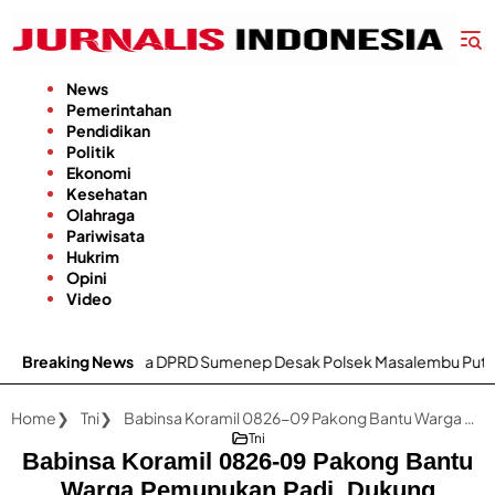
Langsung
ke
konten
News
Pemerintahan
Pendidikan
Politik
Ekonomi
Kesehatan
Olahraga
Pariwisata
Hukrim
Opini
Video
ga, Anggota DPRD Sumenep Desak Polsek Masalembu Putus Jaring
Breaking News
Home
Tni
Babinsa Koramil 0826-09 Pakong Bantu Warga Pemupukan Padi, Dukung Ketahanan Pangan Nasional
Tni
Babinsa Koramil 0826-09 Pakong Bantu
Warga Pemupukan Padi, Dukung