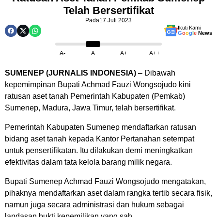
Telah Bersertifikat
Pada
17 Juli 2023
Ikuti Kami
G
o
o
g
l
e
News
A-
A
A+
A++
SUMENEP (JURNALIS INDONESIA)
– Dibawah
kepemimpinan Bupati Achmad Fauzi Wongsojudo kini
ratusan aset tanah Pemerintah Kabupaten (Pemkab)
Sumenep, Madura, Jawa Timur, telah bersertifikat.
Pemerintah Kabupaten Sumenep mendaftarkan ratusan
bidang aset tanah kepada Kantor Pertanahan setempat
untuk pensertifikatan. Itu dilakukan demi meningkatkan
efektivitas dalam tata kelola barang milik negara.
Bupati Sumenep Achmad Fauzi Wongsojudo mengatakan,
pihaknya mendaftarkan aset dalam rangka tertib secara fisik,
namun juga secara administrasi dan hukum sebagai
landasan bukti kepemilikan yang sah.