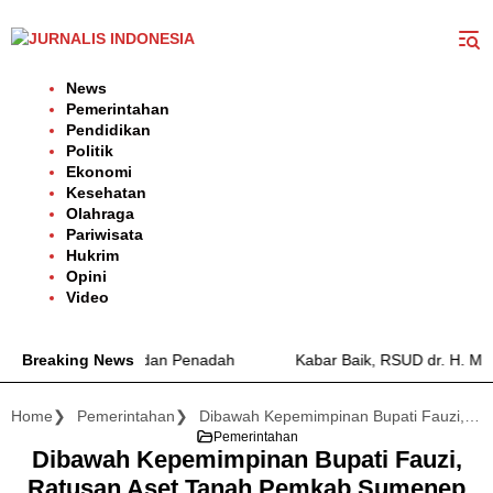
Langsung
ke
konten
News
Pemerintahan
Pendidikan
Politik
Ekonomi
Kesehatan
Olahraga
Pariwisata
Hukrim
Opini
Video
an Narkoba dan Penadah
Breaking News
Kabar Baik, RSUD dr. H. Moh. Anwar
Home
Pemerintahan
Dibawah Kepemimpinan Bupati Fauzi, Ratusan Aset Tanah Pemkab Sumenep Telah Bersertifikat
Pemerintahan
Dibawah Kepemimpinan Bupati Fauzi,
Ratusan Aset Tanah Pemkab Sumenep