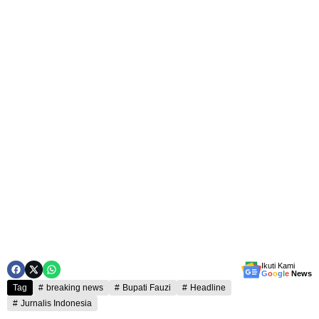
Ikuti Kami
G
o
o
g
l
e
News
Tag
breaking news
Bupati Fauzi
Headline
Jurnalis Indonesia