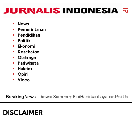
Langsung
ke
konten
News
Pemerintahan
Pendidikan
Politik
Ekonomi
Kesehatan
Olahraga
Pariwisata
Hukrim
Opini
Video
k, RSUD dr. H. Moh. Anwar Sumenep Kini Hadirkan Layanan Poli Urolog
Breaking News
DISCLAIMER