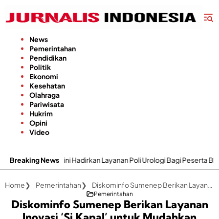
Langsung
ke
konten
News
Pemerintahan
Pendidikan
Politik
Ekonomi
Kesehatan
Olahraga
Pariwisata
Hukrim
Opini
Video
 Hadirkan Layanan Poli Urologi Bagi Peserta BPJS Kesehatan
Breaking News
Home
Pemerintahan
Diskominfo Sumenep Berikan Layanan Inovasi 'Si Kapal’ untuk Mudahkan Pertolongan Cepat Bagi Nelayan
Pemerintahan
Diskominfo Sumenep Berikan Layanan
Inovasi ‘Si Kapal’ untuk Mudahkan