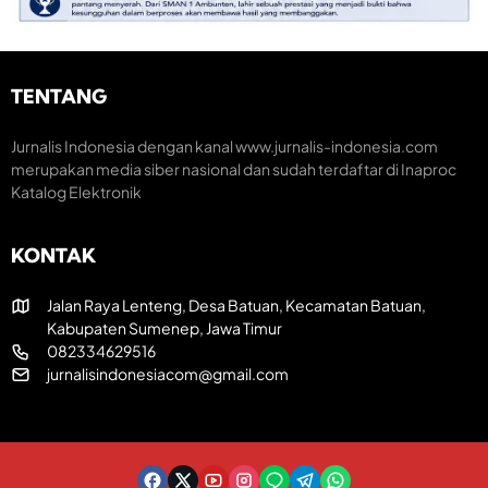
e
a
m
n
r
i
t
a
K
u
k
r
m
H
e
TENTANG
H
U
a
U
T
t
T
R
i
Jurnalis Indonesia dengan kanal www.jurnalis-indonesia.com
k
I
f
merupakan media siber nasional dan sudah terdaftar di Inaproc
e
k
Katalog Elektronik
-
e
8
-
1
8
KONTAK
R
1
I
Jalan Raya Lenteng, Desa Batuan, Kecamatan Batuan,
Kabupaten Sumenep, Jawa Timur
082334629516
jurnalisindonesiacom@gmail.com