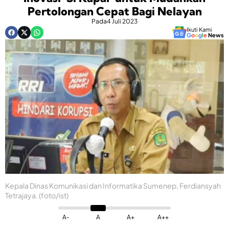
Pertolongan Cepat Bagi Nelayan
Pada
4 Juli 2023
Ikuti Kami
G
o
o
g
l
e
News
Kepala Dinas Komunikasi dan Informatika Sumenep, Ferdiansyah
Tetrajaya. (foto/ist)
A-
A
A+
A++