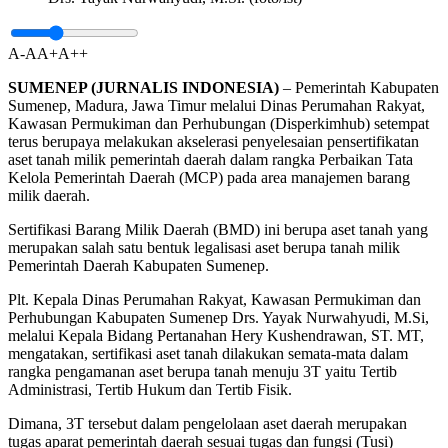
A-
A
A+
A++
SUMENEP (JURNALIS INDONESIA)
– Pemerintah Kabupaten
Sumenep, Madura, Jawa Timur melalui Dinas Perumahan Rakyat,
Kawasan Permukiman dan Perhubungan (Disperkimhub) setempat
terus berupaya melakukan akselerasi penyelesaian pensertifikatan
aset tanah milik pemerintah daerah dalam rangka Perbaikan Tata
Kelola Pemerintah Daerah (MCP) pada area manajemen barang
milik daerah.
Sertifikasi Barang Milik Daerah (BMD) ini berupa aset tanah yang
merupakan salah satu bentuk legalisasi aset berupa tanah milik
Pemerintah Daerah Kabupaten Sumenep.
Plt. Kepala Dinas Perumahan Rakyat, Kawasan Permukiman dan
Perhubungan Kabupaten Sumenep Drs. Yayak Nurwahyudi, M.Si,
melalui Kepala Bidang Pertanahan Hery Kushendrawan, ST. MT,
mengatakan, sertifikasi aset tanah dilakukan semata-mata dalam
rangka pengamanan aset berupa tanah menuju 3T yaitu Tertib
Administrasi, Tertib Hukum dan Tertib Fisik.
Dimana, 3T tersebut dalam pengelolaan aset daerah merupakan
tugas aparat pemerintah daerah sesuai tugas dan fungsi (Tusi)