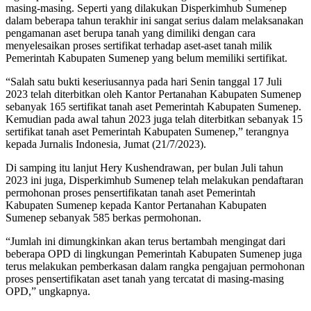
masing-masing. Seperti yang dilakukan Disperkimhub Sumenep
dalam beberapa tahun terakhir ini sangat serius dalam melaksanakan
pengamanan aset berupa tanah yang dimiliki dengan cara
menyelesaikan proses sertifikat terhadap aset-aset tanah milik
Pemerintah Kabupaten Sumenep yang belum memiliki sertifikat.
“Salah satu bukti keseriusannya pada hari Senin tanggal 17 Juli
2023 telah diterbitkan oleh Kantor Pertanahan Kabupaten Sumenep
sebanyak 165 sertifikat tanah aset Pemerintah Kabupaten Sumenep.
Kemudian pada awal tahun 2023 juga telah diterbitkan sebanyak 15
sertifikat tanah aset Pemerintah Kabupaten Sumenep,” terangnya
kepada Jurnalis Indonesia, Jumat (21/7/2023).
Di samping itu lanjut Hery Kushendrawan, per bulan Juli tahun
2023 ini juga, Disperkimhub Sumenep telah melakukan pendaftaran
permohonan proses pensertifikatan tanah aset Pemerintah
Kabupaten Sumenep kepada Kantor Pertanahan Kabupaten
Sumenep sebanyak 585 berkas permohonan.
“Jumlah ini dimungkinkan akan terus bertambah mengingat dari
beberapa OPD di lingkungan Pemerintah Kabupaten Sumenep juga
terus melakukan pemberkasan dalam rangka pengajuan permohonan
proses pensertifikatan aset tanah yang tercatat di masing-masing
OPD,” ungkapnya.