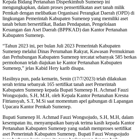
Kepala Bidang Pertanahan Disperkimhub Sumenep ini
mengungkapkan, dalam proses pensertifikatan aset tanah milik
Pemkab dengan melibatkan Organisasi Perangkat Daerah (OPD) di
lingkungan Pemerintah Kabupaten Sumenep yang memiliki aset
tanah belum bersertifikat, Badan Pendapatan, Pengelolaan
Keuangan dan Aset Daerah (BPPKAD) dan Kantor Pertanahan
Kabupaten Sumenep.
“Tahun 2023 ini, per bulan Juli 2023 Pemerintah Kabupaten
Sumenep melalui Dinas Perumahan Rakyat, Kawasan Permukiman
dan Perhubungan Kabupaten Sumenep tercatat sebanyak 585 berkas
permohonan telah diajukan ke Kantor Pertanahan Kabupaten
Sumenep,” jelas Kabid Hery karib disapa.
Hasilnya pun, pada kemarin, Senin (17/7/2023) telah dilakukan
serah terima sebanyak 165 sertifikat tanah aset Pemerintah
Kabupaten Sumenep kepada Bupati Sumenep H. Achmad Fauzi
Wongsojudo, S.H, M.H, oleh Kepala Kantor Pertanahan Kresna
Fitriansyah, S.T, M.Si saat momentum apel gabungan di Lapangan
Upacara Kantor Pemkab Sumenep.
Bupati Sumenep H. Achmad Fauzi Wongsojudo, S.H, M.H, dalam
kesempatan itu, menyampaikan banyak terima kasih kepada Kantor
Pertanahan Kabupaten Sumenep yang sudah memproses sertifikat
aset Pemerintah Kabupaten Sumenep. Bupati Fauzi Wongsojudo