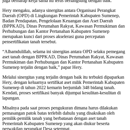
juga berharap kerja sama itu terus berlangsung dengan baik.
Hery mengaku, adanya sinergitas antara Organisasi Perangkat
Daerah (OPD) di Lingkungan Pemerintah Kabupaten Sumenep,
Badan Pendapatan, Pengelolaan Keuangan dan Aset Daerah
(BPPKAD), Dinas Perumahan Rakyat, Kawasan Permukiman dan
Perhubungan dan Kantor Pertanahan Kabupaten Sumenep
merupakan kunci dari proses akselerasi guna percepatan
pensertifikatan tanah tersebut.
“Alhamdulillah, selama ini sinergitas antara OPD selaku pemegang
aset tanah dengan BPPKAD, Dinas Perumahan Rakyat, Kawasan
Permukiman dan Perhubungan dan Kantor Pertanahan Kabupaten
Sumenep terjalin dengan baik,” papar Hery.
Melalui sinergitas yang terjalin dengan baik itu terbukti dipaparkan
Hery, dengan keluarnya sertifikat aset milik Pemerintah Kabupaten
Sumenep di tahun 2022 kemarin berjumlah 348 bidang tanah.
Kendati, proses sertifikasi banyak dijumpai kesulitan-kesulitan di
lapangan.
Misalnya pada saat proses pengukuran dimana harus dilakukan
pemasangan patok batas terlebih dahulu yang disaksikan oleh
pemilik-pemilik tanah yang berbatasan dengan aset tanah
Pemerintah Kabupaten Sumenep yang akan diukur beserta
perwakilan perangkat Desa setempat.