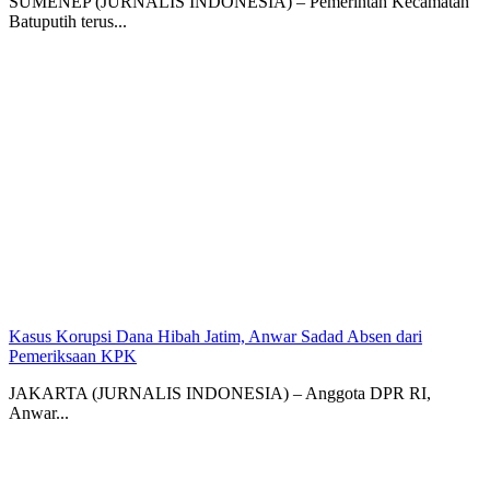
SUMENEP (JURNALIS INDONESIA) – Pemerintah Kecamatan
Batuputih terus...
Kasus Korupsi Dana Hibah Jatim, Anwar Sadad Absen dari
Pemeriksaan KPK
JAKARTA (JURNALIS INDONESIA) – Anggota DPR RI,
Anwar...