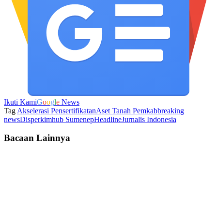
Ikuti Kami
G
o
o
g
l
e
News
Tag
Akselerasi Pensertifikatan
Aset Tanah Pemkab
breaking
news
Disperkimhub Sumenep
Headline
Jurnalis Indonesia
Bacaan Lainnya