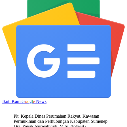
Ikuti Kami
G
o
o
g
l
e
News
Plt. Kepala Dinas Perumahan Rakyat, Kawasan
Permukiman dan Perhubungan Kabupaten Sumenep
Drs. Yayak Nurwahyudi, M.Si. (foto/ist)