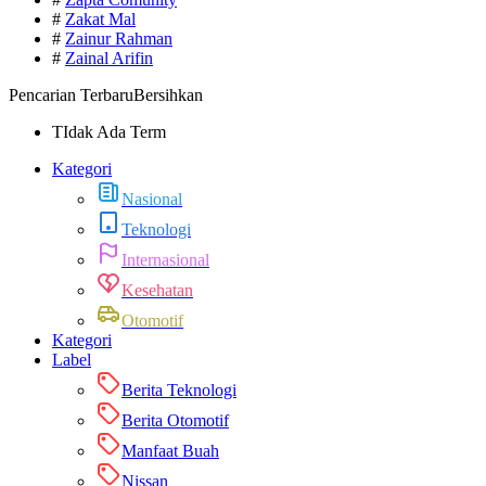
#
Zakat Mal
#
Zainur Rahman
#
Zainal Arifin
Pencarian Terbaru
Bersihkan
TIdak Ada Term
Kategori
Nasional
Teknologi
Internasional
Kesehatan
Otomotif
Kategori
Label
Berita Teknologi
Berita Otomotif
Manfaat Buah
Nissan