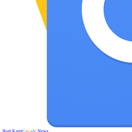
Ikuti Kami
G
o
o
g
l
e
News