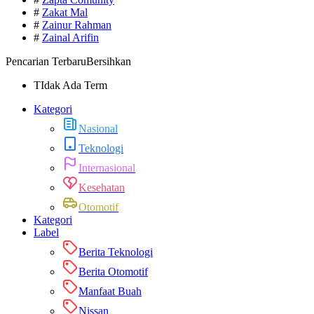
#
Zakat Mal
#
Zainur Rahman
#
Zainal Arifin
Pencarian Terbaru
Bersihkan
TIdak Ada Term
Kategori
Nasional
Teknologi
Internasional
Kesehatan
Otomotif
Kategori
Label
Berita Teknologi
Berita Otomotif
Manfaat Buah
Nissan