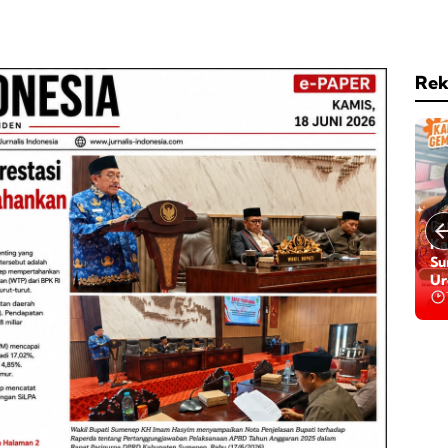
Rek
Ka
Su
Ur