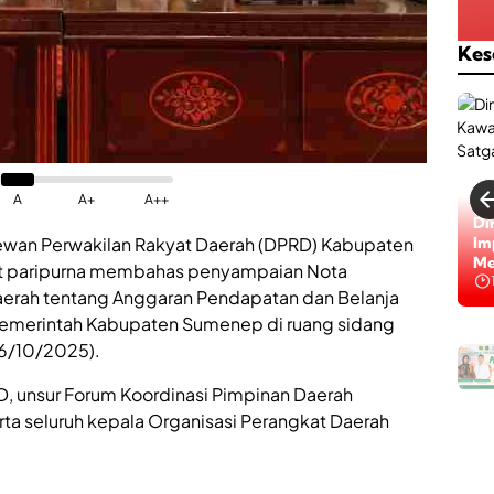
Kes
A
A+
A++
Di
Im
wan Perwakilan Rakyat Daerah (DPRD) Kabupaten
Me
at paripurna membahas penyampaian Nota
erah tentang Anggaran Pendapatan dan Belanja
emerintah Kabupaten Sumenep di ruang sidang
(6/10/2025).
D, unsur Forum Koordinasi Pimpinan Daerah
erta seluruh kepala Organisasi Perangkat Daerah