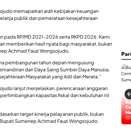
ojudo memaparkan arah kebijakan keuangan
elanja publik dan pemerataan kesejahteraan
 pada RPJMD 2021–2026 serta RKPD 2026. Kami
ran memberikan hasil nyata bagi masyarakat, bukan
enep Achmad Fauzi Wongsojudo.
Par
ma pembangunan tahun depan mengusung
emandirian dan Daya Saing Sumber Daya Manusia,
ejahteraan Masyarakat yang Adil dan Merata.”
judo lanjut menjelaskan, perencanaan anggaran
pertimbangkan kapasitas fiskal dan kebutuhan riil
Bu
Ce
Me
dasarkan target kinerja pelayanan publik, bukan
s Bupati Sumenep Achmad Fauzi Wongsojudo.