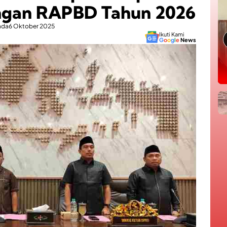
ngan RAPBD Tahun 2026
ada
6 Oktober 2025
Ikuti Kami
G
o
o
g
l
e
News