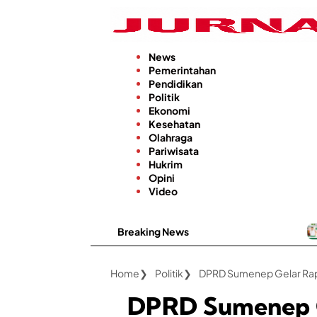
Langsung
ke
konten
News
Pemerintahan
Pendidikan
Politik
Ekonomi
Kesehatan
Olahraga
Pariwisata
Hukrim
Opini
Video
Breaking News
Kabar Baik, RSUD 
Home
Politik
DPRD Sumenep Gelar Rap
DPRD Sumenep G