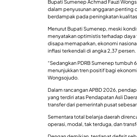
Bupati Sumenep Achmad Fauzi Wongs
dalam penyusunan anggaran penting d
berdampak pada peningkatan kualitas 
Menurut Bupati Sumenep, meski kondis
menyatakan optimistis terhadap daya t
disapa memaparkan, ekonomi nasiona
inflasi terkendali di angka 2,37 persen.
“Sedangkan PDRB Sumenep tumbuh 6,4
menunjukkan tren positif bagi ekono
Wongsojudo.
Dalam rancangan APBD 2026, pendapat
yang terdiri atas Pendapatan Asli Dae
transfer dari pemerintah pusat sebesar R
Sementara total belanja daerah direnca
operasi, modal, tak terduga, dan transf
Dengan demikian, terdapat defisit sebe