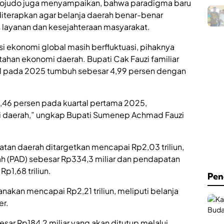
ojudo juga menyampaikan, bahwa paradigma baru
iterapkan agar belanja daerah benar-benar
layanan dan kesejahteraan masyarakat.
i ekonomi global masih berfluktuasi, pihaknya
ahan ekonomi daerah. Bupati Cak Fauzi familiar
l pada 2025 tumbuh sebesar 4,99 persen dengan
6 persen pada kuartal pertama 2025,
mi daerah,” ungkap Bupati Sumenep Achmad Fauzi
an daerah ditargetkan mencapai Rp2,03 triliun,
rah (PAD) sebesar Rp334,3 miliar dan pendapatan
p1,68 triliun.
Pen
nakan mencapai Rp2,21 triliun, meliputi belanja
er.
sar Rp184,2 miliar yang akan ditutup melalui