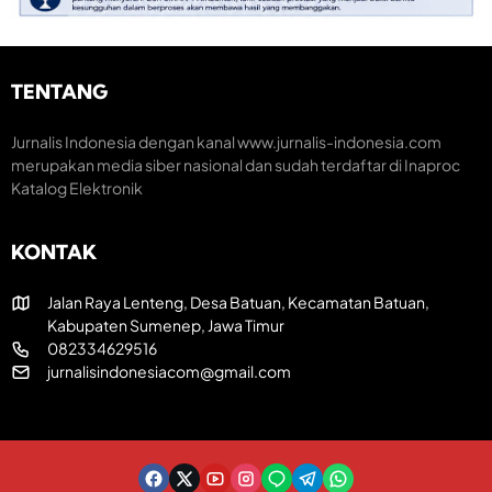
m
t
a
i
u
k
K
m
H
r
H
U
e
TENTANG
U
T
a
T
R
t
k
I
i
Jurnalis Indonesia dengan kanal www.jurnalis-indonesia.com
e
k
f
merupakan media siber nasional dan sudah terdaftar di Inaproc
-
e
Katalog Elektronik
8
-
1
8
R
1
KONTAK
I
Jalan Raya Lenteng, Desa Batuan, Kecamatan Batuan,
Kabupaten Sumenep, Jawa Timur
082334629516
jurnalisindonesiacom@gmail.com