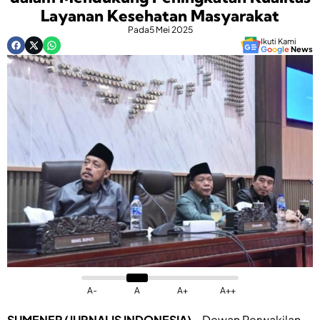
Layanan Kesehatan Masyarakat
Pada
5 Mei 2025
Ikuti Kami
G
o
o
g
l
e
News
A-
A
A+
A++
SUMENEP (JURNALIS INDONESIA)
– Dewan Perwakilan