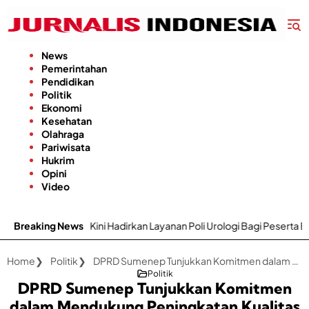
Langsung
ke
konten
News
Pemerintahan
Pendidikan
Politik
Ekonomi
Kesehatan
Olahraga
Pariwisata
Hukrim
Opini
Video
adirkan Layanan Poli Urologi Bagi Peserta BPJS Kesehatan
Breaking News
Gap
Home
Politik
DPRD Sumenep Tunjukkan Komitmen dalam Mendukung Peningkatan Kualitas Layanan Kesehatan Masyarakat
Politik
DPRD Sumenep Tunjukkan Komitmen
dalam Mendukung Peningkatan Kualitas