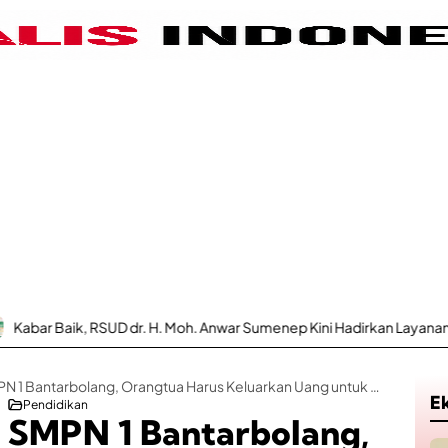
SUD dr. H. Moh. Anwar Sumenep Kini Hadirkan Layanan Poli Urologi B
Dugaan Pungli di SMPN 1 Bantarbolang, Orangtua Harus Keluarkan Uang untuk Perpisahan
E
Pendidikan
i SMPN 1 Bantarbolang,