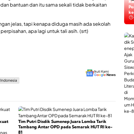
Ti
Ka
n bantuan dan itu sama sekali tidak berkaitan
Ta
Pe
ke
ke
gan jelas, tapi kenapa diduga masih ada sekolah
rpisahan, apa lagi untuk tali asih. (srt)
Ikuti Kami
G
o
o
g
l
e
News
s Indonesia
kuat
Tim Putri Disdik Sumenep Juara Lomba Tarik
Tambang Antar OPD pada Semarak HUT RI ke-
81
inas