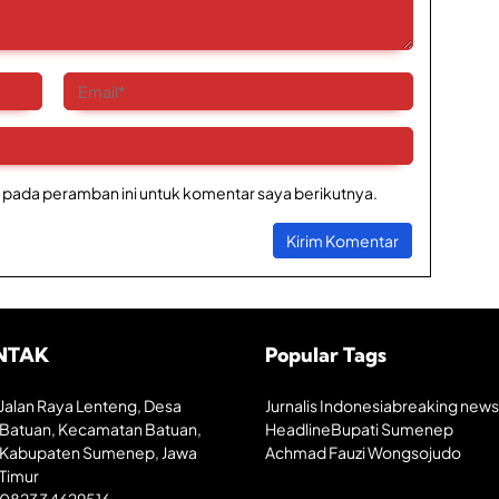
 pada peramban ini untuk komentar saya berikutnya.
NTAK
Popular Tags
Jalan Raya Lenteng, Desa
Jurnalis Indonesia
breaking news
Batuan, Kecamatan Batuan,
Headline
Bupati Sumenep
Kabupaten Sumenep, Jawa
Achmad Fauzi Wongsojudo
Timur