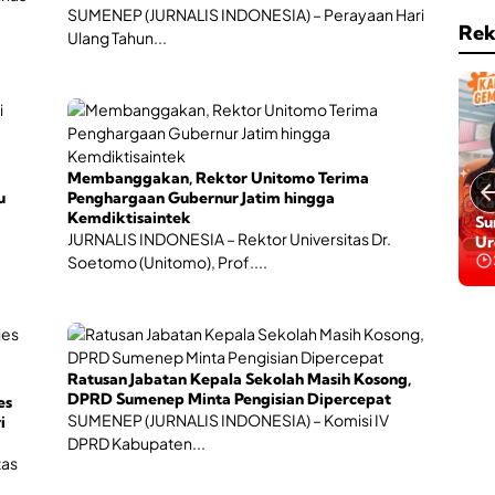
SUMENEP (JURNALIS INDONESIA) – Perayaan Hari
Rek
Ulang Tahun...
Membanggakan, Rektor Unitomo Terima
u
Penghargaan Gubernur Jatim hingga
Ga
Ka
Kemdiktisaintek
Da
Su
JURNALIS INDONESIA – Rektor Universitas Dr.
Ba
Ur
Be
Soetomo (Unitomo), Prof....
Ratusan Jabatan Kepala Sekolah Masih Kosong,
DPRD Sumenep Minta Pengisian Dipercepat
es
SUMENEP (JURNALIS INDONESIA) – Komisi IV
i
DPRD Kabupaten...
tas