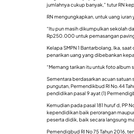
jumlahnya cukup banyak,” tutur RN k
RN mengungkapkan, untuk uang iuran y
“Itu pun masih dikumpulkan sekolah dan
Rp250.000 untuk pemasangan paving
Kelapa SMPN 1 Bantarbolang, Ika, saat 
penarikan uang yang dibebankan kepa
“Memang tarikan itu untuk foto album s
Sementara berdasarkan acuan satuan s
pungutan, Permendikbud RI No.44 Tah
pendidikan pasal 9 ayat (1) Permendi
Kemudian pada pasal 181 huruf d, PP 
kependidikan baik perorangan maupun
peserta didik, baik secara langsung m
Pemendigbud RI No 75 Tahun 2016, ten