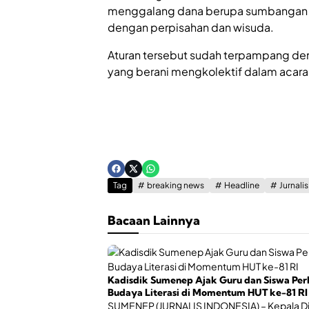
menggalang dana berupa sumbangan da
dengan perpisahan dan wisuda.
Aturan tersebut sudah terpampang den
yang berani mengkolektif dalam acara pe
Tag
breaking news
Headline
Jurnali
Bacaan Lainnya
Kadisdik Sumenep Ajak Guru dan Siswa Per
Budaya Literasi di Momentum HUT ke-81 RI
SUMENEP (JURNALIS INDONESIA) – Kepala D