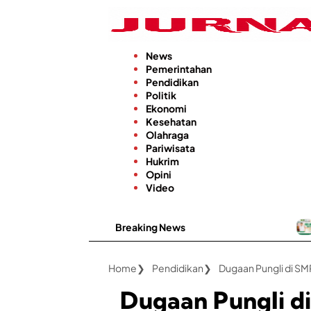
Langsung
ke
konten
News
Pemerintahan
Pendidikan
Politik
Ekonomi
Kesehatan
Olahraga
Pariwisata
Hukrim
Opini
Video
Breaking News
Kabar Baik, R
Home
Pendidikan
Dugaan Pungli d