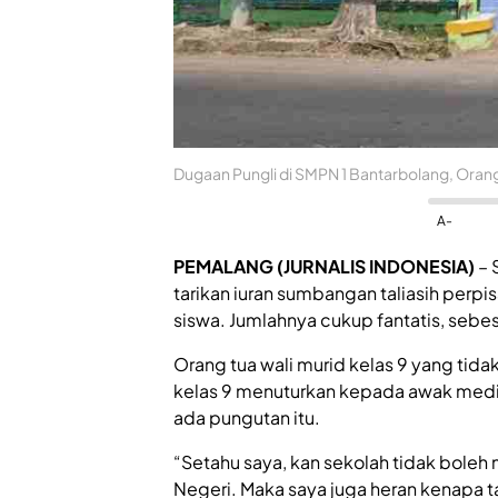
Dugaan Pungli di SMPN 1 Bantarbolang, Oran
A-
PEMALANG (JURNALIS INDONESIA)
– 
tarikan iuran sumbangan taliasih perp
siswa. Jumlahnya cukup fantatis, sebe
Orang tua wali murid kelas 9 yang ti
kelas 9 menuturkan kepada awak medi
ada pungutan itu.
“Setahu saya, kan sekolah tidak boleh 
Negeri. Maka saya juga heran kenapa ta