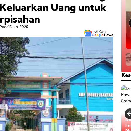
 Keluarkan Uang untuk
rpisahan
Pada
13 Juni 2025
Ikuti Kami
G
o
o
g
l
e
News
Kes
Di
Im
Me