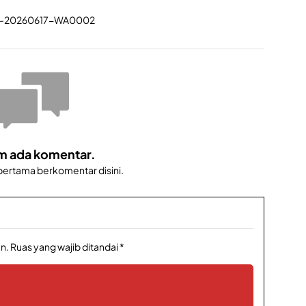
m ada komentar.
 pertama berkomentar disini.
n.
Ruas yang wajib ditandai
*