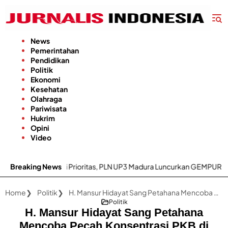
Langsung
ke
konten
News
Pemerintahan
Pendidikan
Politik
Ekonomi
Kesehatan
Olahraga
Pariwisata
Hukrim
Opini
Video
an Listrik Jadi Prioritas, PLN UP3 Madura Luncurkan GEMPUR MADU
Breaking News
Home
Politik
H. Mansur Hidayat Sang Petahana Mencoba Pecah Konsentrasi PKB di Pilkada Pemalang 2024
Politik
H. Mansur Hidayat Sang Petahana
Mencoba Pecah Konsentrasi PKB di