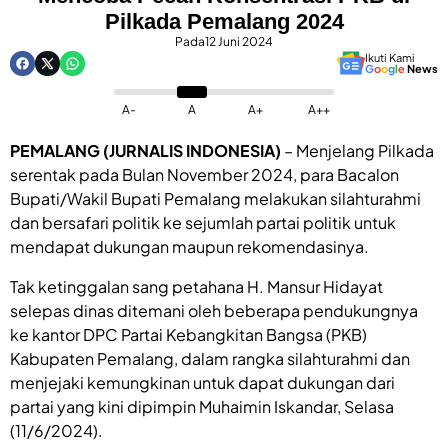
Pilkada Pemalang 2024
Pada
12 Juni 2024
Ikuti Kami
G
o
o
g
l
e
News
A-
A
A+
A++
PEMALANG (JURNALIS INDONESIA)
– Menjelang Pilkada
serentak pada Bulan November 2024, para Bacalon
Bupati/Wakil Bupati Pemalang melakukan silahturahmi
dan bersafari politik ke sejumlah partai politik untuk
mendapat dukungan maupun rekomendasinya.
Tak ketinggalan sang petahana H. Mansur Hidayat
selepas dinas ditemani oleh beberapa pendukungnya
ke kantor DPC Partai Kebangkitan Bangsa (PKB)
Kabupaten Pemalang, dalam rangka silahturahmi dan
menjejaki kemungkinan untuk dapat dukungan dari
partai yang kini dipimpin Muhaimin Iskandar, Selasa
(11/6/2024).