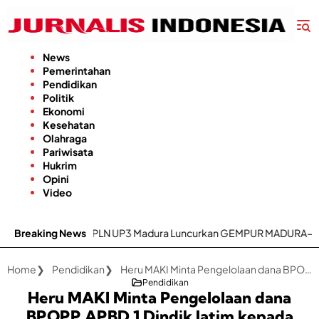
Langsung
ke
konten
News
Pemerintahan
Pendidikan
Politik
Ekonomi
Kesehatan
Olahraga
Pariwisata
Hukrim
Opini
Video
itas, PLN UP3 Madura Luncurkan GEMPUR MADURA–GESIT POLL
Breaking News
K
Home
Pendidikan
Heru MAKI Minta Pengelolaan dana BPOPP APBD 1 Dindik Jatim kepada Kepala Sekolah
Pendidikan
Heru MAKI Minta Pengelolaan dana
BPOPP APBD 1 Dindik Jatim kepada