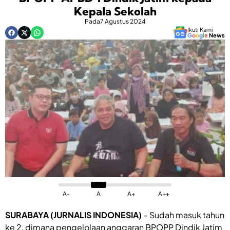
Kepala Sekolah
Pada
7 Agustus 2024
Ikuti Kami
G
o
o
g
l
e
News
A-
A
A+
A++
SURABAYA (JURNALIS INDONESIA)
– Sudah masuk tahun
ke 2, dimana pengelolaan anggaran BPOPP Dindik Jatim