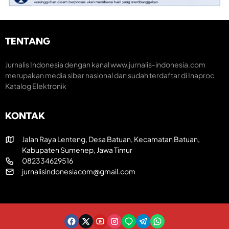
m
n
r
i
t
a
K
u
k
r
m
H
TENTANG
e
H
U
a
U
T
t
T
R
Jurnalis Indonesia dengan kanal www.jurnalis-indonesia.com
i
k
I
merupakan media siber nasional dan sudah terdaftar di Inaproc
f
e
k
Katalog Elektronik
-
e
8
-
1
8
KONTAK
R
1
I
Jalan Raya Lenteng, Desa Batuan, Kecamatan Batuan,
Kabupaten Sumenep, Jawa Timur
082334629516
jurnalisindonesiacom@gmail.com