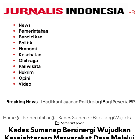
Langsung
ke
konten
News
Pemerintahan
Pendidikan
Politik
Ekonomi
Kesehatan
Olahraga
Pariwisata
Hukrim
Opini
Video
dirkan Layanan Poli Urologi Bagi Peserta BPJS Kesehatan
Breaking News
Gap
Home
Pemerintahan
Kades Sumenep Bersinergi Wujudkan Kesejahteraan Masyarakat Desa Melalui Benchmarking to Best Practices
Pemerintahan
Kades Sumenep Bersinergi Wujudkan
Kesejahteraan Masyarakat Desa Melalui