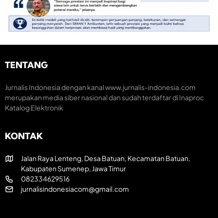
o
e
n
m
m
o
e
a
m
n
r
i
t
a
K
u
k
r
m
H
e
TENTANG
H
U
a
U
T
t
T
R
i
Jurnalis Indonesia dengan kanal www.jurnalis-indonesia.com
k
I
f
merupakan media siber nasional dan sudah terdaftar di Inaproc
e
k
Katalog Elektronik
-
e
8
-
1
8
KONTAK
R
1
I
Jalan Raya Lenteng, Desa Batuan, Kecamatan Batuan,
Kabupaten Sumenep, Jawa Timur
082334629516
jurnalisindonesiacom@gmail.com