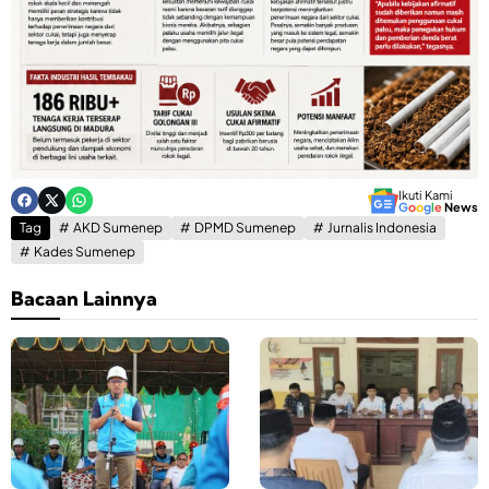
Ikuti Kami
G
o
o
g
l
e
News
Tag
AKD Sumenep
DPMD Sumenep
Jurnalis Indonesia
Kades Sumenep
Bacaan Lainnya
K
K
e
e
a
c
n
a
d