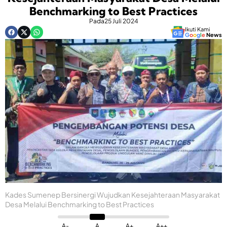
Benchmarking to Best Practices
Pada
25 Juli 2024
Ikuti Kami
G
o
o
g
l
e
News
Kades Sumenep Bersinergi Wujudkan Kesejahteraan Masyarakat
Desa Melalui Benchmarking to Best Practices
A-
A
A+
A++