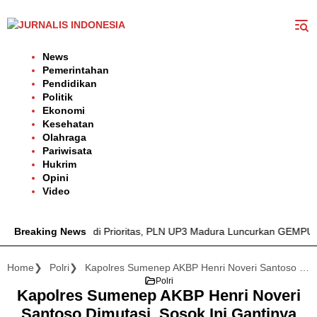
Langsung
ke
konten
News
Pemerintahan
Pendidikan
Politik
Ekonomi
Kesehatan
Olahraga
Pariwisata
Hukrim
Opini
Video
lan Listrik Jadi Prioritas, PLN UP3 Madura Luncurkan GEMPUR MA
Breaking News
Home
Polri
Kapolres Sumenep AKBP Henri Noveri Santoso Dimutasi, Sosok Ini Gantinya
Polri
Kapolres Sumenep AKBP Henri Noveri
Santoso Dimutasi, Sosok Ini Gantinya