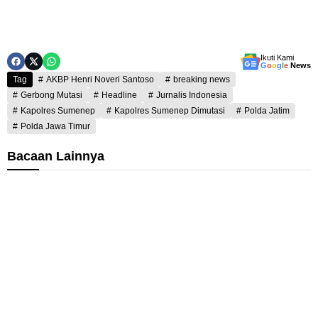
Ikuti Kami
G
o
o
g
l
e
News
Tag
AKBP Henri Noveri Santoso
breaking news
Gerbong Mutasi
Headline
Jurnalis Indonesia
Kapolres Sumenep
Kapolres Sumenep Dimutasi
Polda Jatim
Polda Jawa Timur
Bacaan Lainnya
B
B
u
e
p
r
a
h
t
a
i
s
S
i
u
l