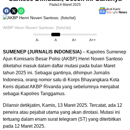
Pada
14 Maret 2025
Ikuti Kami
G
o
o
g
l
e
News
AKBP Henri Noveri Santoso. (foto/ist)
A-
A
A+
A++
SUMENEP (JURNALIS INDONESIA)
– Kapolres Sumenep
Ajun Komisaris Besar Polisi (AKBP) Henri Noveri Santoso
diketahui masuk dalam daftar mutasi pada bulan Maret
tahun 2025 ini. Sebagai gantinya, dihimpun Jurnalis
Indonesia, orang nomor satu di Korps Bhayangkara Kota
Keris dijabat AKBP Rivanda yang sebelumnya menjabat
sebagai Kapolres Tanggamus.
Dilansir detikjatim, Kamis, 13 Maret 2025. Tercatat, ada 12
perwira atau pejabat utama yang akan dirotasi. Mutasi ini
tertuang dalam enam surat telegram (ST) yang diterbitkan
pada 12 Maret 2025.