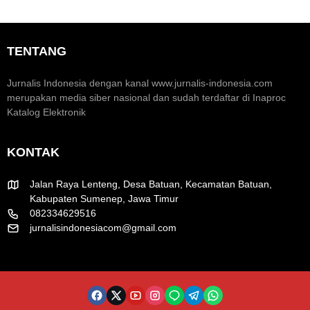
o
e
a
m
n
r
i
t
a
K
u
k
TENTANG
r
m
H
e
H
U
a
U
T
Jurnalis Indonesia dengan kanal www.jurnalis-indonesia.com
t
T
R
merupakan media siber nasional dan sudah terdaftar di Inaproc
i
k
I
Katalog Elektronik
f
e
k
-
e
8
-
KONTAK
1
8
R
1
I
Jalan Raya Lenteng, Desa Batuan, Kecamatan Batuan,
Kabupaten Sumenep, Jawa Timur
082334629516
jurnalisindonesiacom@gmail.com