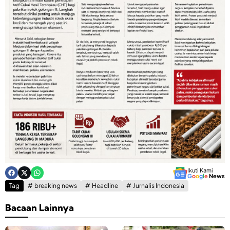
Ikuti Kami
G
o
o
g
l
e
News
Tag
breaking news
Headline
Jurnalis Indonesia
Bacaan Lainnya