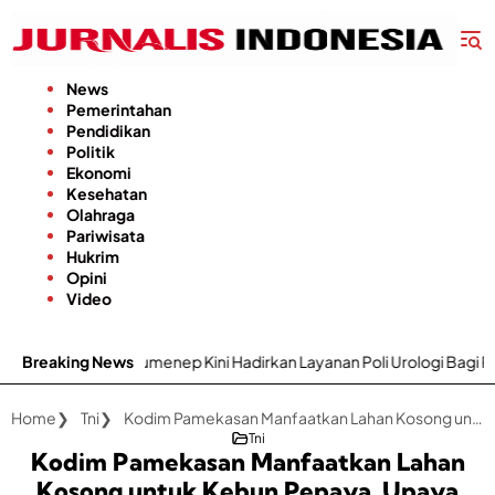
Langsung
ke
konten
News
Pemerintahan
Pendidikan
Politik
Ekonomi
Kesehatan
Olahraga
Pariwisata
Hukrim
Opini
Video
 Sumenep Kini Hadirkan Layanan Poli Urologi Bagi Peserta BPJS Kese
Breaking News
Home
Tni
Kodim Pamekasan Manfaatkan Lahan Kosong untuk Kebun Pepaya, Upaya Dukung Ketahanan Pangan
Tni
Kodim Pamekasan Manfaatkan Lahan
Kosong untuk Kebun Pepaya, Upaya