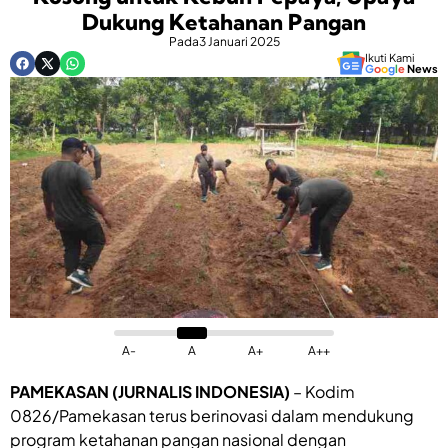
Dukung Ketahanan Pangan
Pada
3 Januari 2025
Ikuti Kami
G
o
o
g
l
e
News
A-
A
A+
A++
PAMEKASAN (JURNALIS INDONESIA)
– Kodim
0826/Pamekasan terus berinovasi dalam mendukung
program ketahanan pangan nasional dengan