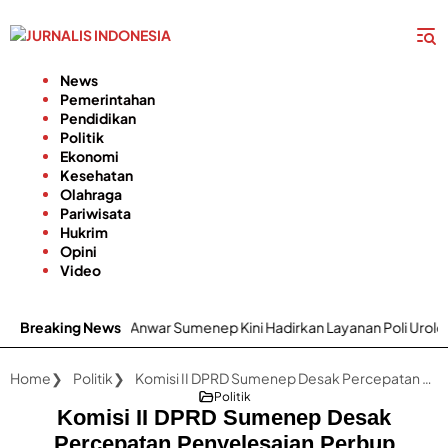
Langsung
ke
konten
News
Pemerintahan
Pendidikan
Politik
Ekonomi
Kesehatan
Olahraga
Pariwisata
Hukrim
Opini
Video
D dr. H. Moh. Anwar Sumenep Kini Hadirkan Layanan Poli Urologi Bagi
Breaking News
Home
Politik
Komisi II DPRD Sumenep Desak Percepatan Penyelesaian Perbup Kenaikan Tarif Abonemen Pelanggan Perumda
Politik
Komisi II DPRD Sumenep Desak
Percepatan Penyelesaian Perbup