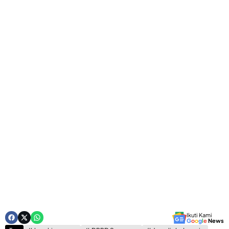
Ikuti Kami
G
o
o
g
l
e
News