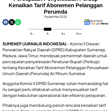
Kenaikan Tarif Abonemen Pelanggan
Perumda
Pada
6 Mei 2025
Ikuti Kami
G
o
o
g
l
e
News
A-
A
A+
A++
SUMENEP (JURNALIS INDONESIA)
– Komisi II Dewan
Perwakilan Rakyat Daerah (DPRD) Kabupaten Sumenep,
Madura, Jawa Timur, mendesak pemerintah daerah untuk
percepatan penyelesaian Peraturan Bupati (Perbup)
tentang Kenaikan Tarif Abonemen Pelanggan Perusahaan
Umum Daerah (Perumda) Air Minum Sumekar.
Anggota Komisi II DPRD Sumenep Juhari memandang hal
itu sangat perlu dilakukan untuk menyesuaikan tarif
dengan kebutuhan operasional dan efisiensi pelayanan.
Pihaknya juga mendukung penuh rencana kenaikan tarif