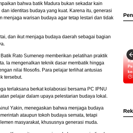
paikan bahwa batik Madura bukan sekadar kain
h dan identitas budaya yang kuat. Karena itu, generasi
Pen
m menjaga warisan budaya agar tetap lestari dan tidak
ai, dan ikut menjaga budaya daerah sebagai bagian
ya.
r Batik Rato Sumenep memberikan pelatihan praktik
Ka
a. Ia mengenalkan teknik dasar membatik hingga
Pe
an nilai filosofis. Para pelajar terlihat antusias
ke
k tersebut.
 juga terlaksana berkat kolaborasi bersama PC IPNU
tan pelajar dalam upaya pelestarian budaya lokal.
inul Yakin, menegaskan bahwa menjaga budaya
Rek
erintah ataupun tokoh budaya semata, tetapi
lemen masyarakat, khususnya generasi muda.