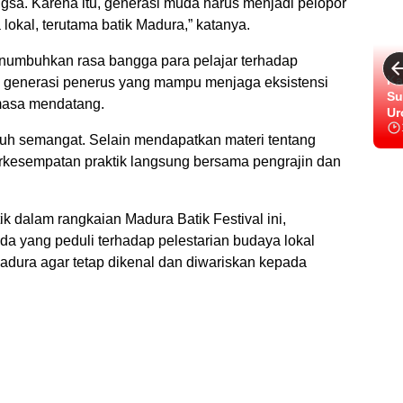
gsa. Karena itu, generasi muda harus menjadi pelopor
okal, terutama batik Madura,” katanya.
enumbuhkan rasa bangga para pelajar terhadap
Ka
a generasi penerus yang mampu menjaga eksistensi
Su
 masa mendatang.
Ur
nuh semangat. Selain mendapatkan materi tentang
 berkesempatan praktik langsung bersama pengrajin dan
 dalam rangkaian Madura Batik Festival ini,
a yang peduli terhadap pelestarian budaya lokal
dura agar tetap dikenal dan diwariskan kepada