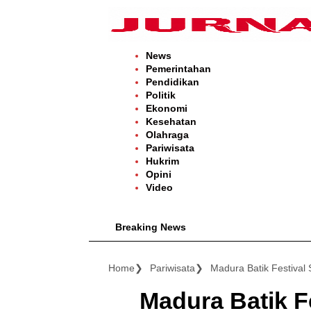
Langsung
ke
konten
News
Pemerintahan
Pendidikan
Politik
Ekonomi
Kesehatan
Olahraga
Pariwisata
Hukrim
Opini
Video
Breaking News
Kabar Baik,
Home
Pariwisata
Madura Batik F