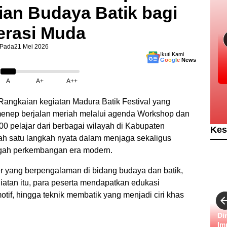
ian Budaya Batik bagi
erasi Muda
Pada
21 Mei 2026
Ikuti Kami
G
o
o
g
l
e
News
A
A+
A++
Rangkaian kegiatan Madura Batik Festival yang
enep berjalan meriah melalui agenda Workshop dan
100 pelajar dari berbagai wilayah di Kabupaten
Kes
ah satu langkah nyata dalam menjaga sekaligus
ngah perkembangan era modern.
yang berpengalaman di bidang budaya dan batik,
giatan itu, para peserta mendapatkan edukasi
otif, hingga teknik membatik yang menjadi ciri khas
Di
Im