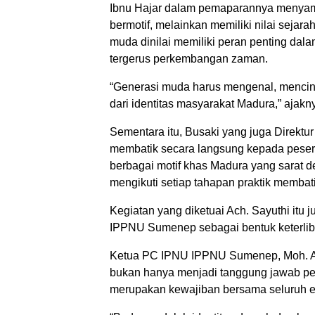
Ibnu Hajar dalam pemaparannya menyam
bermotif, melainkan memiliki nilai sejara
muda dinilai memiliki peran penting dala
tergerus perkembangan zaman.
“Generasi muda harus mengenal, mencint
dari identitas masyarakat Madura,” ajakn
Sementara itu, Busaki yang juga Direktu
membatik secara langsung kepada pesert
berbagai motif khas Madura yang sarat deng
mengikuti setiap tahapan praktik membati
Kegiatan yang diketuai Ach. Sayuthi itu
IPPNU Sumenep sebagai bentuk keterliba
Ketua PC IPNU IPPNU Sumenep, Moh. A
bukan hanya menjadi tanggung jawab pem
merupakan kewajiban bersama seluruh e