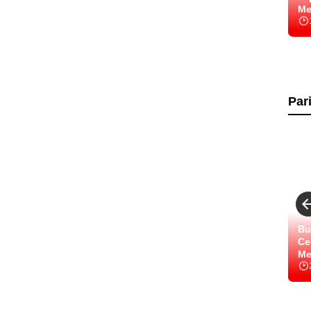
Me
Par
Bu
Ce
Me