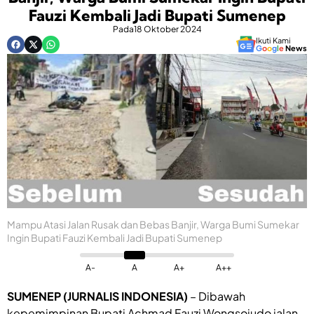
Fauzi Kembali Jadi Bupati Sumenep
Pada
18 Oktober 2024
Ikuti Kami
G
o
o
g
l
e
News
Mampu Atasi Jalan Rusak dan Bebas Banjir, Warga Bumi Sumekar
Ingin Bupati Fauzi Kembali Jadi Bupati Sumenep
A-
A
A+
A++
SUMENEP (JURNALIS INDONESIA)
– Dibawah
kepemimpinan Bupati Achmad Fauzi Wongsojudo jalan