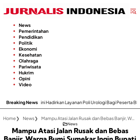
Langsung
ke
konten
News
Pemerintahan
Pendidikan
Politik
Ekonomi
Kesehatan
Olahraga
Pariwisata
Hukrim
Opini
Video
ni Hadirkan Layanan Poli Urologi Bagi Peserta BPJS Kesehatan
Breaking News
Home
News
Mampu Atasi Jalan Rusak dan Bebas Banjir, Warga Bumi Sumekar Ingin Bupati Fauzi Kembali Jadi Bupati Sumenep
News
Mampu Atasi Jalan Rusak dan Bebas
Banjir, Warga Bumi Sumekar Ingin Bupati