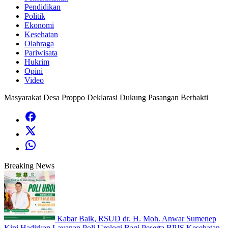
Pendidikan
Politik
Ekonomi
Kesehatan
Olahraga
Pariwisata
Hukrim
Opini
Video
Masyarakat Desa Proppo Deklarasi Dukung Pasangan Berbakti
Breaking News
Kabar Baik, RSUD dr. H. Moh. Anwar Sumenep
Kini Hadirkan Layanan Poli Urologi Bagi Peserta BPJS Kesehatan