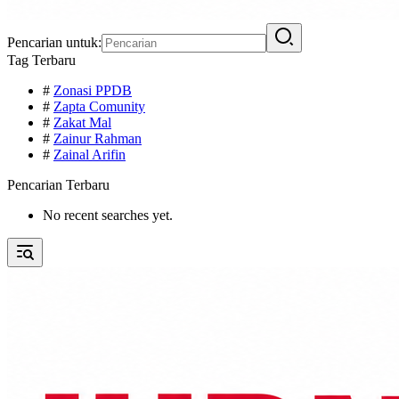
Pencarian untuk:
Tag Terbaru
#
Zonasi PPDB
#
Zapta Comunity
#
Zakat Mal
#
Zainur Rahman
#
Zainal Arifin
Pencarian Terbaru
No recent searches yet.