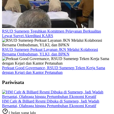
RSUD Sumenep Teguhkan Komitmen Pelayanan Berkualitas
Lewat Survei Akreditasi KARS
RSUD Sumenep Perkuat Layanan JKN Melalui Kolaborasi
Bersama Ombudsman, YLKI, dan BPKN
Perkuat Good Governance, RSUD Sumenep Teken Kerja Sama
dengan Kejari dan Kantor Pertanahan
Pariwisata
HM Cafe & Billiard Resmi Dibuka di Sumenep, Jadi Wadah
Bersantai, Olahraga hingga Pertumbuhan Ekonomi Kreatif
1 bulan yang lalu