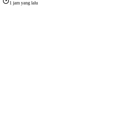
1 jam yang lalu
Dinkes P2KB Sumenep Perkuat Implementasi Kawasan Tanpa
Rokok Melalui Rapat Koordinasi Satgas
1 minggu yang lalu