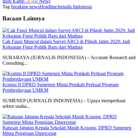
Ikuti Kami
G
o
o
g
l
e
News
Tag
breaking news
Headline
Jurnalis Indonesia
Bacaan Lainnya
Cak Fauzi Muncul dalam Survei ARCI di Pilgub Jatim 2029: Jadi
Kekuatan Figur Politik Baru dari Madura
SURABAYA (JURNALIS INDONESIA) – Accurate Research and
Consulting...
Komisi II DPRD Sumenep Minta Pemkab Perkuat Program
Pemberdayaan UMKM
SUMENEP (JURNALIS INDONESIA) – Upaya memperkuat
sektor usaha...
Ratusan Jabatan Kepala Sekolah Masih Kosong, DPRD Sumenep
Minta Pengisian Dipercepat