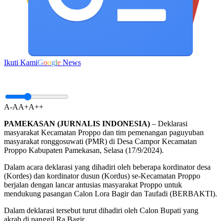
Ikuti Kami
G
o
o
g
l
e
News
A-
A
A+
A++
PAMEKASAN (JURNALIS INDONESIA)
– Deklarasi
masyarakat Kecamatan Proppo dan tim pemenangan paguyuban
masyarakat ronggosuwati (PMR) di Desa Campor Kecamatan
Proppo Kabupaten Pamekasan, Selasa (17/9/2024).
Dalam acara deklarasi yang dihadiri oleh beberapa kordinator desa
(Kordes) dan kordinator dusun (Kordus) se-Kecamatan Proppo
berjalan dengan lancar antusias masyarakat Proppo untuk
mendukung pasangan Calon Lora Bagir dan Taufadi (BERBAKTI).
Dalam deklarasi tersebut turut dihadiri oleh Calon Bupati yang
akrab di panggil Ra Bagir.