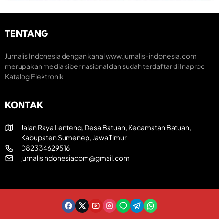
t
a
K
u
k
r
m
H
e
TENTANG
H
U
a
U
T
t
T
R
i
Jurnalis Indonesia dengan kanal www.jurnalis-indonesia.com
k
I
f
merupakan media siber nasional dan sudah terdaftar di Inaproc
e
k
Katalog Elektronik
-
e
8
-
1
8
KONTAK
R
1
I
Jalan Raya Lenteng, Desa Batuan, Kecamatan Batuan,
Kabupaten Sumenep, Jawa Timur
082334629516
jurnalisindonesiacom@gmail.com
Pedoman Media Siber
About Us
Redaksi
GOOGLE NEWS