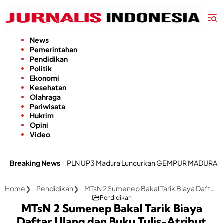
Langsung
ke
konten
News
Pemerintahan
Pendidikan
Politik
Ekonomi
Kesehatan
Olahraga
Pariwisata
Hukrim
Opini
Video
oritas, PLN UP3 Madura Luncurkan GEMPUR MADURA–GESIT POLL
Breaking News
Home
Pendidikan
MTsN 2 Sumenep Bakal Tarik Biaya Daftar Ulang dan Buku Tulis-Atribut Seragam
Pendidikan
MTsN 2 Sumenep Bakal Tarik Biaya
Daftar Ulang dan Buku Tulis-Atribut