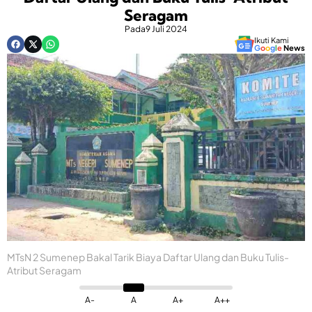
Seragam
Pada
9 Juli 2024
Ikuti Kami
G
o
o
g
l
e
News
MTsN 2 Sumenep Bakal Tarik Biaya Daftar Ulang dan Buku Tulis-
Atribut Seragam
A-
A
A+
A++