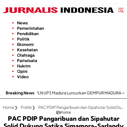
Langsung
ke
konten
News
Pemerintahan
Pendidikan
Politik
Ekonomi
Kesehatan
Olahraga
Pariwisata
Hukrim
Opini
Video
ritas, PLN UP3 Madura Luncurkan GEMPUR MADURA–GESIT POLL
Breaking News
Home
Politik
PAC PDIP Pangaribuan dan Sipahutar Solid Dukung Satika Simamora-Sarlandy di Pilkada Taput 2024
Politik
PAC PDIP Pangaribuan dan Sipahutar
Solid Dukung Satika Simamora-Sarlandy