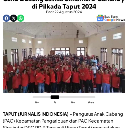
di Pilkada Taput 2024
Pada
22 Agustus 2024
Ikuti Kami
G
o
o
g
l
e
News
A-
A
A+
A++
TAPUT (JURNALIS INDONESIA)
– Pengurus Anak Cabang
(PAC) Kecamatan Pangaribuan dan PAC Kecamatan
Sipahutar DPC PDIP Tapanuli Utara (Taput) menyatakan