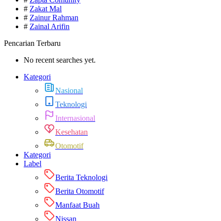
#
Zakat Mal
#
Zainur Rahman
#
Zainal Arifin
Pencarian Terbaru
No recent searches yet.
Kategori
Nasional
Teknologi
Internasional
Kesehatan
Otomotif
Kategori
Label
Berita Teknologi
Berita Otomotif
Manfaat Buah
Nissan