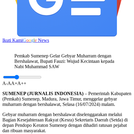
Ikuti Kami
G
o
o
g
l
e
News
Pemkab Sumenep Gelar Gebyar Muharram dengan
Bershalawat, Bupati Fauzi: Wujud Kecintaan kepada
Nabi Muhammad SAW
A-
A
A+
A++
SUMENEP (JURNALIS INDONESIA)
– Pemerintah Kabupaten
(Pemkab) Sumenep, Madura, Jawa Timur, menggelar gebyar
muharram dengan bershalawat, Selasa (16/07/2024) malam.
Gebyar muharram dengan bershalawat diselenggarakan melalui
Bagian Kesejahteraan Rakyat (Kesra) Sekretaris Daerah (Setda) di
depan Pendopo Keraton Sumenep dengan dihadiri ratusan pejabat
dan ribuan masyarakat.