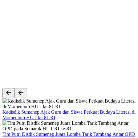
Pemerintahan
Keandalan Listrik Jadi Prioritas, PLN UP3 Madura Luncurkan
GEMPUR MADURA–GESIT POLL
11 jam yang lalu