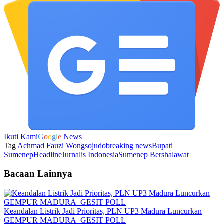
Ikuti Kami
G
o
o
g
l
e
News
Tag
Achmad Fauzi Wongsojudo
breaking news
Bupati
Sumenep
Headline
Jurnalis Indonesia
Sumenep Bershalawat
Bacaan Lainnya
Keandalan Listrik Jadi Prioritas, PLN UP3 Madura Luncurkan
GEMPUR MADURA–GESIT POLL