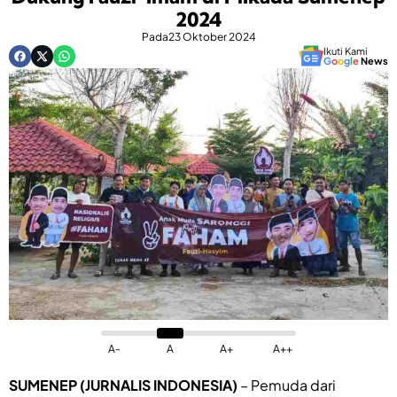
2024
Pada
23 Oktober 2024
Ikuti Kami
G
o
o
g
l
e
News
A-
A
A+
A++
SUMENEP (JURNALIS INDONESIA)
– Pemuda dari