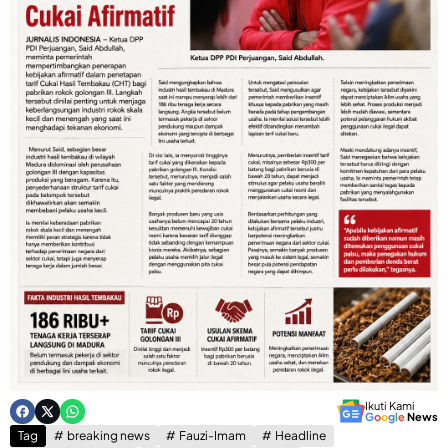
Ikuti Kami
G
o
o
g
l
e
News
Tag
breaking news
Fauzi-Imam
Headline