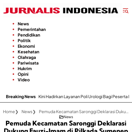
Langsung
ke
konten
News
Pemerintahan
Pendidikan
Politik
Ekonomi
Kesehatan
Olahraga
Pariwisata
Hukrim
Opini
Video
i Hadirkan Layanan Poli Urologi Bagi Peserta BPJS Kesehatan
Breaking News
Home
News
Pemuda Kecamatan Saronggi Deklarasi Dukung Fauzi-Imam di Pilkada Sumenep 2024
News
Pemuda Kecamatan Saronggi Deklarasi
Dukung Fauzi-Imam di Pilkada Sumenep