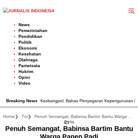
Langsung
ke
konten
News
Pemerintahan
Pendidikan
Politik
Ekonomi
Kesehatan
Olahraga
Pariwisata
Hukrim
Opini
Video
ang Temui Kesbangpol, Bahas Penyegaran Kepengurusan Periode 2
Breaking News
Home
Tni
Penuh Semangat, Babinsa Bartim Bantu Warga Panen Padi
Tni
Penuh Semangat, Babinsa Bartim Bantu
Warga Panen Padi