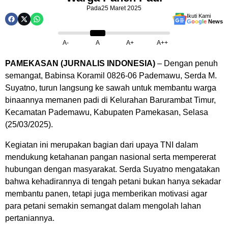
Pada
25 Maret 2025
Ikuti Kami
G
o
o
g
l
e
News
A-
A
A+
A++
PAMEKASAN (JURNALIS INDONESIA)
– Dengan penuh
semangat, Babinsa Koramil 0826-06 Pademawu, Serda M.
Suyatno, turun langsung ke sawah untuk membantu warga
binaannya memanen padi di Kelurahan Barurambat Timur,
Kecamatan Pademawu, Kabupaten Pamekasan, Selasa
(25/03/2025).
Kegiatan ini merupakan bagian dari upaya TNI dalam
mendukung ketahanan pangan nasional serta mempererat
hubungan dengan masyarakat. Serda Suyatno mengatakan
bahwa kehadirannya di tengah petani bukan hanya sekadar
membantu panen, tetapi juga memberikan motivasi agar
para petani semakin semangat dalam mengolah lahan
pertaniannya.