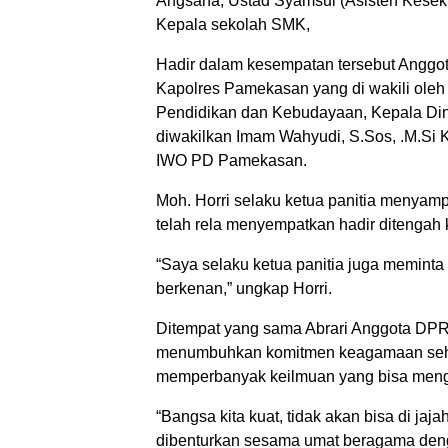
Angsana, Ustad Syamsul (Asisten Kesekre
Kepala sekolah SMK,
Hadir dalam kesempatan tersebut Anggot
Kapolres Pamekasan yang di wakili oleh
Pendidikan dan Kebudayaan, Kepala Di
diwakilkan Imam Wahyudi, S.Sos, .M.Si 
IWO PD Pamekasan.
Moh. Horri selaku ketua panitia menyam
telah rela menyempatkan hadir ditengah
“Saya selaku ketua panitia juga memint
berkenan,” ungkap Horri.
Ditempat yang sama Abrari Anggota D
menumbuhkan komitmen keagamaan sehin
memperbanyak keilmuan yang bisa men
“Bangsa kita kuat, tidak akan bisa di j
dibenturkan sesama umat beragama deng