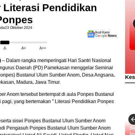
 Literasi Pendidikan
Ponpes
ada
23 Oktober 2024
Ikuti Kami
G
o
o
g
l
e
News
A
A+
A++
)
– Dalam rangka memperingati Hari Santri Nasional
Pengurus Daerah (PD) Pamekasan menggelar Seminar
(Ponpes) Bustanul Ulum Sumber Anom, Desa Angsana,
Kes
asan, Madura, Jawa Timur.
ber Anom tersebut bertempat di aula Ponpes Bustanul
pagi, yang bertemakan ” Literasi Pendidikan Ponpes
peserta siswi Ponpes Bustanul Ulum Sumber Anom
, Mpdi Pengasuh Ponpes Bustanul Ulum Sumber Anom
Di
Im