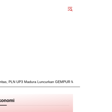
 PLN UP3 Madura Luncurkan GEMPUR MADURA–GESIT POLL
Kec
konomi