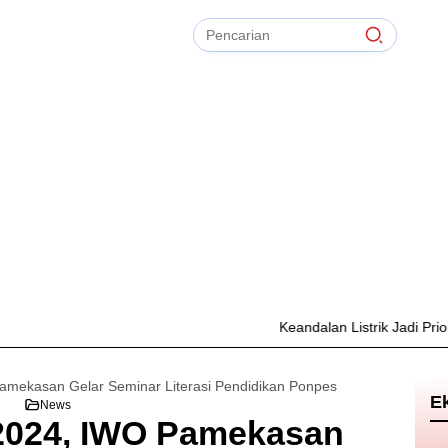
Pencarian
untuk:
#
Zonasi PPDB
#
Zapta Comunity
#
Zakat Mal
#
Zainur Rahman
#
Zainal Arifin
Bersihkan
TIdak Ada Term
Keandalan Listrik Jadi Prioritas,
amekasan Gelar Seminar Literasi Pendidikan Ponpes
E
News
 2024, IWO Pamekasan