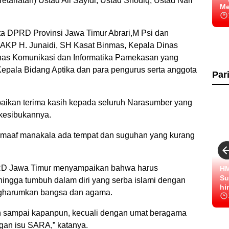
tariatan) Ustad Ali Sayidi, Ustad Shodiq, Ustad Nari
Me
a DPRD Provinsi Jawa Timur Abrari,M Psi dan
 AKP H. Junaidi, SH Kasat Binmas, Kepala Dinas
nas Komunikasi dan Informatika Pamekasan yang
Kepala Bidang Aptika dan para pengurus serta anggota
Par
paikan terima kasih kepada seluruh Narasumber yang
 kesibukannya.
a maaf manakala ada tempat dan suguhan yang kurang
PRD Jawa Timur menyampaikan bahwa harus
HM
Su
gga tumbuh dalam diri yang serba islami dengan
hi
gharumkan bangsa dan agama.
ajah sampai kapanpun, kecuali dengan umat beragama
an isu SARA,” katanya.