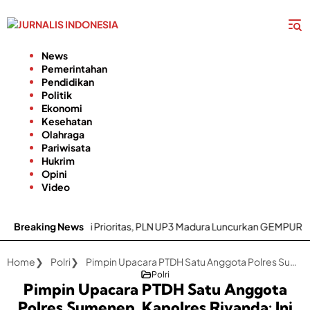
Langsung
ke
konten
News
Pemerintahan
Pendidikan
Politik
Ekonomi
Kesehatan
Olahraga
Pariwisata
Hukrim
Opini
Video
n Listrik Jadi Prioritas, PLN UP3 Madura Luncurkan GEMPUR MADURA
Breaking News
Home
Polri
Pimpin Upacara PTDH Satu Anggota Polres Sumenep, Kapolres Rivanda: Ini Menyedihkan
Polri
Pimpin Upacara PTDH Satu Anggota
Polres Sumenep, Kapolres Rivanda: Ini