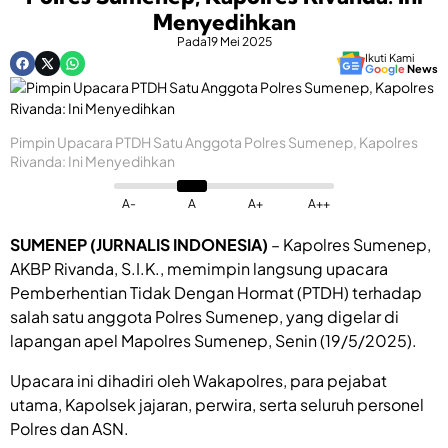
Menyedihkan
Pada
19 Mei 2025
Ikuti Kami
G
o
o
g
l
e
News
Pimpin Upacara PTDH Satu Anggota Polres Sumenep, Kapolres
Rivanda: Ini Menyedihkan
A-
A
A+
A++
SUMENEP (JURNALIS INDONESIA)
– Kapolres Sumenep,
AKBP Rivanda, S.I.K., memimpin langsung upacara
Pemberhentian Tidak Dengan Hormat (PTDH) terhadap
salah satu anggota Polres Sumenep, yang digelar di
lapangan apel Mapolres Sumenep, Senin (19/5/2025).
Upacara ini dihadiri oleh Wakapolres, para pejabat
utama, Kapolsek jajaran, perwira, serta seluruh personel
Polres dan ASN.