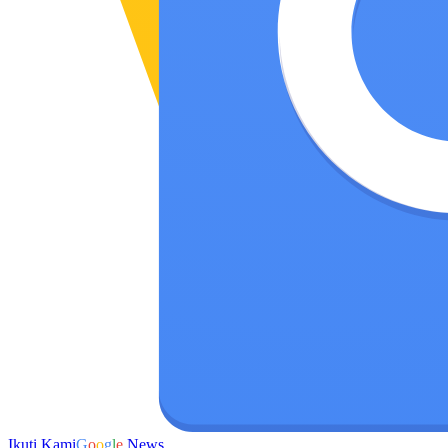
Ikuti Kami
G
o
o
g
l
e
News