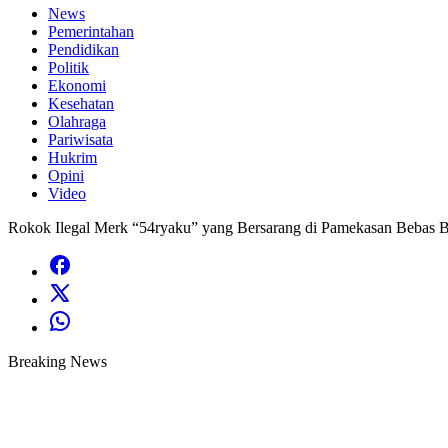
News
Pemerintahan
Pendidikan
Politik
Ekonomi
Kesehatan
Olahraga
Pariwisata
Hukrim
Opini
Video
Rokok Ilegal Merk “54ryaku” yang Bersarang di Pamekasan Bebas Be
Breaking News