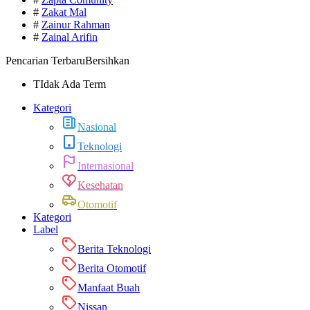
#
Zakat Mal
#
Zainur Rahman
#
Zainal Arifin
Pencarian Terbaru
Bersihkan
TIdak Ada Term
Kategori
Nasional
Teknologi
Internasional
Kesehatan
Otomotif
Kategori
Label
Berita Teknologi
Berita Otomotif
Manfaat Buah
Nissan