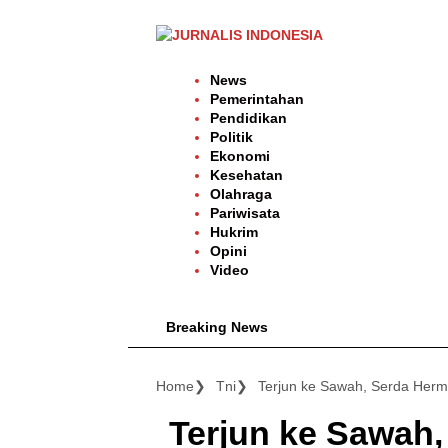
Langsung
ke
konten
News
Pemerintahan
Pendidikan
Politik
Ekonomi
Kesehatan
Olahraga
Pariwisata
Hukrim
Opini
Video
Breaking News
Home
Tni
Terjun ke Sawah, Serda Her
Terjun ke Sawah