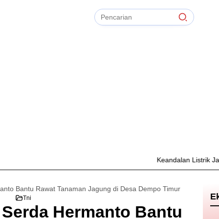
Pencarian
untuk:
#
Zonasi PPDB
#
Zapta Comunity
#
Zakat Mal
#
Zainur Rahman
#
Zainal Arifin
Bersihkan
TIdak Ada Term
Keandalan Listrik Jadi Prio
manto Bantu Rawat Tanaman Jagung di Desa Dempo Timur
E
Tni
, Serda Hermanto Bantu