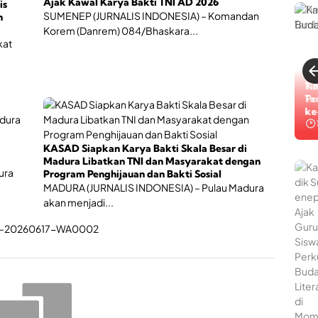
Ajak Kawal Karya Bakti TNI AD 2026
r
e
is
SUMENEP (JURNALIS INDONESIA) – Komandan
d
l
n
R
a
Korem (Danrem) 084/Bhaskara...
e
l
kat
s
u
m
i
i
R
Ti
Ka
D
a
Ta
Pe
i
p
ke
ke
b
a
u
t
k
K
KASAD Siapkan Karya Bakti Skala Besar di
a
o
Madura Libatkan TNI dan Masyarakat dengan
d
o
ura
Program Penghijauan dan Bakti Sosial
i
r
MADURA (JURNALIS INDONESIA) – Pulau Madura
S
d
akan menjadi...
u
i
m
n
e
a
n
s
e
i
p
S
,
a
J
t
a
g