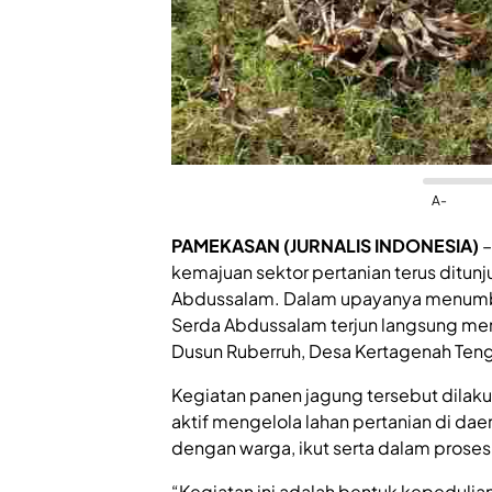
A-
PAMEKASAN (JURNALIS INDONESIA)
–
kemajuan sektor pertanian terus ditun
Abdussalam. Dalam upayanya menumbu
Serda Abdussalam terjun langsung m
Dusun Ruberruh, Desa Kertagenah Ten
Kegiatan panen jagung tersebut dilakuk
aktif mengelola lahan pertanian di da
dengan warga, ikut serta dalam prose
“Kegiatan ini adalah bentuk kepeduli