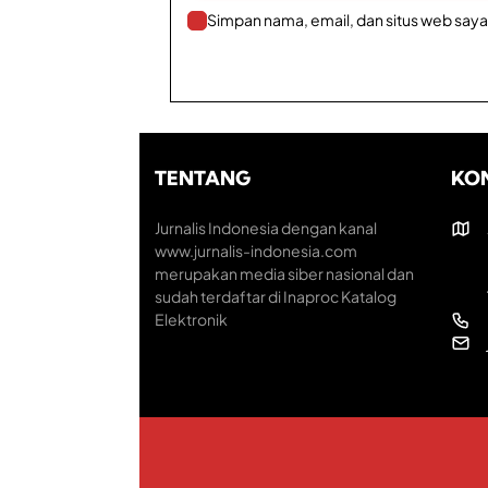
Simpan nama, email, dan situs web saya
TENTANG
KO
Jurnalis Indonesia dengan kanal
www.jurnalis-indonesia.com
merupakan media siber nasional dan
sudah terdaftar di Inaproc Katalog
Elektronik