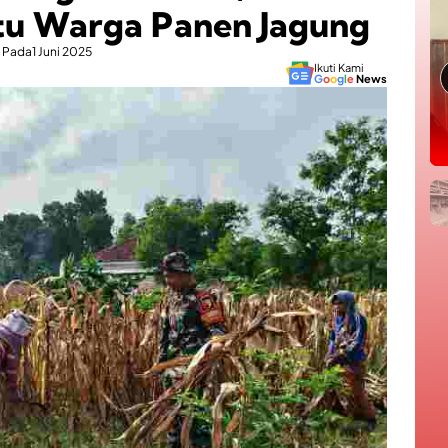
tu Warga Panen Jagung
Pada
1 Juni 2025
Ikuti Kami
G
o
o
g
l
e
News