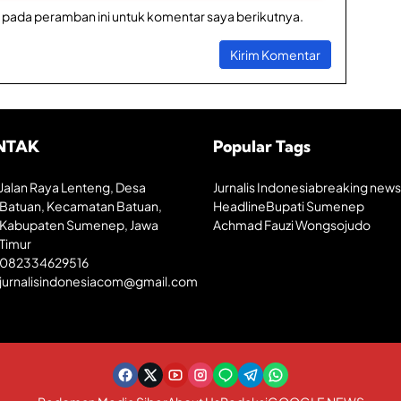
h
 pada peramban ini untuk komentar saya berikutnya.
i
n
g
g
a
P
e
r
NTAK
Popular Tags
t
u
m
Jalan Raya Lenteng, Desa
Jurnalis Indonesia
breaking news
b
Batuan, Kecamatan Batuan,
Headline
Bupati Sumenep
u
Kabupaten Sumenep, Jawa
Achmad Fauzi Wongsojudo
h
Timur
a
082334629516
n
jurnalisindonesiacom@gmail.com
E
k
o
n
o
m
i
K