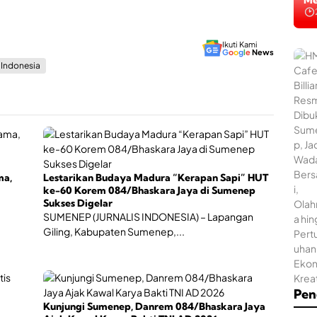
Na
Me
m
e
n
t
Ikuti Kami
a
G
o
o
g
l
e
News
s
s Indonesia
i
K
a
w
a
s
H
a
M
n
ma,
Lestarikan Budaya Madura “Kerapan Sapi” HUT
C
T
ke-60 Korem 084/Bhaskara Jaya di Sumenep
a
a
Sukses Digelar
f
n
SUMENEP (JURNALIS INDONESIA) – Lapangan
e
p
&
Giling, Kabupaten Sumenep,...
a
B
R
i
o
l
k
l
o
Pen
i
k
Kunjungi Sumenep, Danrem 084/Bhaskara Jaya
a
M