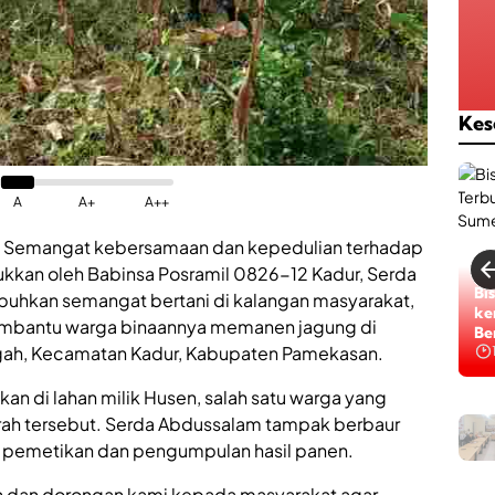
Kes
A
A+
A++
 Semangat kebersamaan dan kepedulian terhadap
jukkan oleh Babinsa Posramil 0826-12 Kadur, Serda
RS
Bi
hkan semangat bertani di kalangan masyarakat,
Pe
ke
embantu warga binaannya memanen jagung di
Ak
Be
gah, Kecamatan Kadur, Kabupaten Pamekasan.
Na
an di lahan milik Husen, salah satu warga yang
D
erah tersebut. Serda Abdussalam tampak berbaur
i
s pemetikan dan pengumpulan hasil panen.
n
k
an dan dorongan kami kepada masyarakat agar