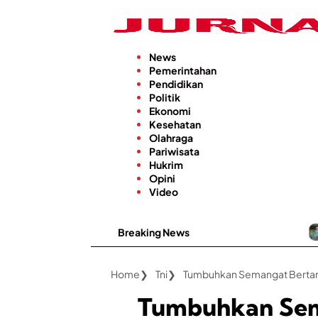
Langsung
ke
konten
News
Pemerintahan
Pendidikan
Politik
Ekonomi
Kesehatan
Olahraga
Pariwisata
Hukrim
Opini
Video
Breaking News
Keandalan 
Home
Tni
Tumbuhkan Semangat Bertani
Tumbuhkan Sem