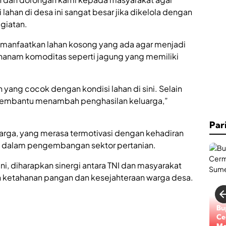
e
s
lahan di desa ini sangat besar jika dikelola dengan
P
egiatan.
2
K
emanfaatkan lahan kosong yang ada agar menjadi
B
S
nanam komoditas seperti jagung yang memiliki
u
m
e
yang cocok dengan kondisi lahan di sini. Selain
n
membantu menambah penghasilan keluarga,”
e
p
P
Par
e
warga, yang merasa termotivasi dengan kehadiran
r
NI dalam pengembangan sektor pertanian.
k
u
a
ini, diharapkan sinergi antara TNI dan masyarakat
t
n ketahanan pangan dan kesejahteraan warga desa.
I
m
p
Lo
Bu
l
Di
Ce
e