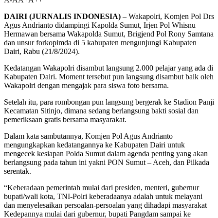
DAIRI (JURNALIS INDONESIA)
– Wakapolri, Komjen Pol Drs
Agus Andrianto didampingi Kapolda Sumut, Irjen Pol Whisnu
Hermawan bersama Wakapolda Sumut, Brigjend Pol Rony Samtana
dan unsur forkopimda di 5 kabupaten mengunjungi Kabupaten
Dairi, Rabu (21/8/2024).
Kedatangan Wakapolri disambut langsung 2.000 pelajar yang ada di
Kabupaten Dairi. Moment tersebut pun langsung disambut baik oleh
Wakapolri dengan mengajak para siswa foto bersama.
Setelah itu, para rombongan pun langsung bergerak ke Stadion Panji
Kecamatan Sitinjo, dimana sedang berlangsung bakti sosial dan
pemeriksaan gratis bersama masyarakat.
Dalam kata sambutannya, Komjen Pol Agus Andrianto
mengungkapkan kedatangannya ke Kabupaten Dairi untuk
mengecek kesiapan Polda Sumut dalam agenda penting yang akan
berlangsung pada tahun ini yakni PON Sumut – Aceh, dan Pilkada
serentak.
“Keberadaan pemerintah mulai dari presiden, menteri, gubernur
bupati/wali kota, TNI-Polri keberadaanya adalah untuk melayani
dan menyelesaikan persoalan-persoalan yang dihadapi masyarakat
Kedepannya mulai dari gubernur, bupati Pangdam sampai ke