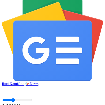
Ikuti Kami
G
o
o
g
l
e
News
A-
A
A+
A++