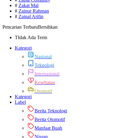
#
Zakat Mal
#
Zainur Rahman
#
Zainal Arifin
Pencarian Terbaru
Bersihkan
TIdak Ada Term
Kategori
Nasional
Teknologi
Internasional
Kesehatan
Otomotif
Kategori
Label
Berita Teknologi
Berita Otomotif
Manfaat Buah
Nissan