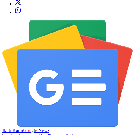
Ikuti Kami
G
o
o
g
l
e
News