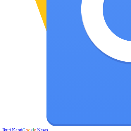
Ikuti Kami
G
o
o
g
l
e
News