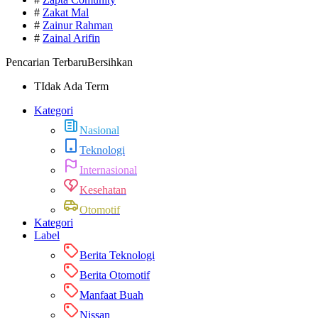
#
Zakat Mal
#
Zainur Rahman
#
Zainal Arifin
Pencarian Terbaru
Bersihkan
TIdak Ada Term
Kategori
Nasional
Teknologi
Internasional
Kesehatan
Otomotif
Kategori
Label
Berita Teknologi
Berita Otomotif
Manfaat Buah
Nissan