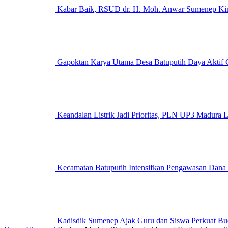
Kabar Baik, RSUD dr. H. Moh. Anwar Sumenep Kini
Gapoktan Karya Utama Desa Batuputih Daya Aktif G
Keandalan Listrik Jadi Prioritas, PLN UP3 M
Kecamatan Batuputih Intensifkan Pengawasan Dana
Kadisdik Sumenep Ajak Guru dan Siswa Perkuat Bu